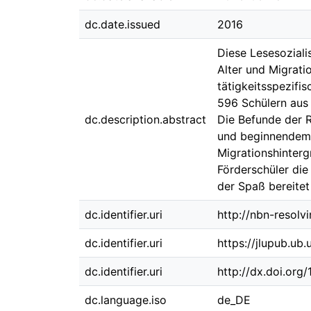
dc.date.issued
2016
Diese Lesesoziali
Alter und Migrati
tätigkeitsspezifi
596 Schülern aus
dc.description.abstract
Die Befunde der 
und beginnendem J
Migrationshinterg
Förderschüler die
der Spaß bereitet
dc.identifier.uri
http://nbn-resolv
dc.identifier.uri
https://jlupub.ub
dc.identifier.uri
http://dx.doi.org
dc.language.iso
de_DE