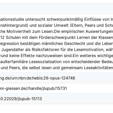
sationsstudie untersucht schwerpunktmäßig Einflüsse von 
onshintergrund) und sozialer Umwelt (Eltern, Peers und Schul
sche Motiviertheit zum Lesen.Die empirischen Auswertungen
 12 Schulen mit dem Förderschwerpunkt Lernen der Klassen
Regression bestätigen männliches Geschlecht und die Lebe
ugendalter als Risikofaktoren für die Lesemotivation, wäh
rund keine Effekte nachzuweisen sind.Ein weiteres wichtiges
 außerfamiliäre Lesesozialisation von entscheidender Bedeut
 und Peers, die selbst lesen und gemeinsam Leseaktivitäte
ing.de/urn:nbn:de:hebis:26-opus-124746
.uni-giessen.de//handle/jlupub/15731
/10.22029/jlupub-15113