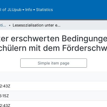
ll of JLUpub
Info
Statistics
Dissertationen/Habilitationen
Lesesozialisation unter erschwerten Bedingungen : das Leseverhalten von Schülern mit dem Förderschwerpunkt Lernen
nter erschwerten Bedingunge
chülern mit dem Fördersch
Simple item page
2:43Z
6:15Z
2:43Z