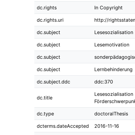
dc.rights
In Copyright
dc.rights.uri
http://rightsstat
dc.subject
Lesesozialisation
dc.subject
Lesemotivation
dc.subject
sonderpädagogisc
dc.subject
Lernbehinderung
dc.subject.ddc
ddc:370
Lesesozialisation
dc.title
Förderschwerpunk
dc.type
doctoralThesis
dcterms.dateAccepted
2016-11-16