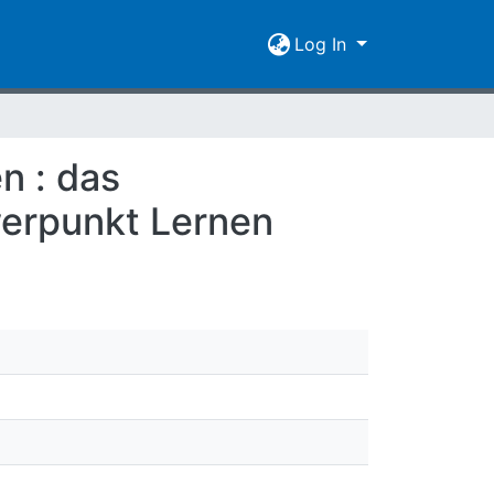
Log In
n : das
werpunkt Lernen