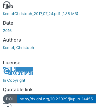
ing...
Files
KempfChristoph_2017_07_24.pdf
(1.85 MB)
Date
2016
Authors
Kempf, Christoph
License
In Copyright
Quotable link
DOI:
http://dx.doi.org/10.22029/jlupub-14455