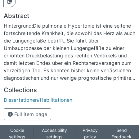
Abstract
Hintergrund:Die pulmonale Hypertonie ist eine seltene
fortschreitende Krankheit, die sowohl das Herz als auch
die Lungengefäße betrifft. Sie führt über
Umbauprozesse der kleinen Lungengefäße zu einer
erhöhten Druckbelastung des rechten Ventrikels und
damit letzten Endes über ein Rechtsherzversagen zum
vorzeitigen Tod. Es konnten bisher keine verlässlichen
diagnostischen und nur wenige prognostische primäre
Laborparameter im Zusammenhang mit der pulmonalen
Collections
Hypertonie identifiziert werden. Growth-differentiation-
Dissertationen/Habilitationen
factor 15 und Activin A sind vielversprechende Proteine
der Transforming Growth Factor Familie und konnten
Full item page
bereits als Biomarker für andere Erkrankungen des
kardiovaskulären Systems nachgewiesen werden. In
dieser Arbeit wurde untersucht, ob es sich bei Growth-
Cookie
Accessibility
Privacy
Send
settings
settings
policy
Feedback
differentiation-factor 15 (GDF-15) und Activin A um