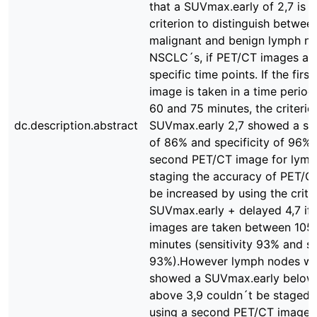
that a SUVmax.early of 2,7 is 
criterion to distinguish betwee
malignant and benign lymph no
NSCLC´s, if PET/CT images are
specific time points. If the firs
image is taken in a time perio
60 and 75 minutes, the criterio
dc.description.abstract
SUVmax.early 2,7 showed a sen
of 86% and specificity of 96%.
second PET/CT image for lym
staging the accuracy of PET/C
be increased by using the crite
SUVmax.early + delayed 4,7 if 
images are taken between 105
minutes (sensitivity 93% and sp
93%).However lymph nodes wh
showed a SUVmax.early below 
above 3,9 couldn´t be staged 
using a second PET/CT image.I