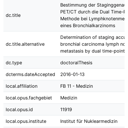
Bestimmung der Staginggenaui
PET/CT durch die Dual Time-Po
dc.title
Methode bei Lymphknotenmeta
eines Bronchialkarzinoms
Determination of staging accur
dc.title.alternative
bronchial carcinoma lymph no
metastasis by dual time-point 
dc.type
doctoralThesis
dcterms.dateAccepted
2016-01-13
local.affiliation
FB 11 - Medizin
local.opus.fachgebiet
Medizin
local.opus.id
11919
local.opus.institute
Institut für Nuklearmedizin