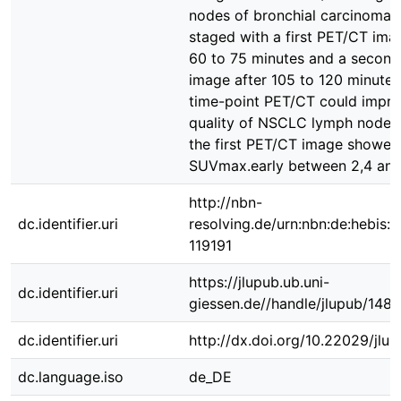
nodes of bronchial carcinoma 
staged with a first PET/CT ima
60 to 75 minutes and a secon
image after 105 to 120 minutes
time-point PET/CT could impro
quality of NSCLC lymph node s
the first PET/CT image showed
SUVmax.early between 2,4 and
http://nbn-
dc.identifier.uri
resolving.de/urn:nbn:de:hebis:
119191
https://jlupub.ub.uni-
dc.identifier.uri
giessen.de//handle/jlupub/148
dc.identifier.uri
http://dx.doi.org/10.22029/jlu
dc.language.iso
de_DE