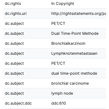
dc.rights
In Copyright
dc.rights.uri
http://rightsstatements.org/pag
dc.subject
PET/CT
dc.subject
Dual Time-Point Methode
dc.subject
Bronchialkarzinom
dc.subject
Lymphknotenmetastasen
dc.subject
PET/CT
dc.subject
dual time-point methode
dc.subject
bronchial carcinome
dc.subject
lymph node
dc.subject.ddc
ddc:610