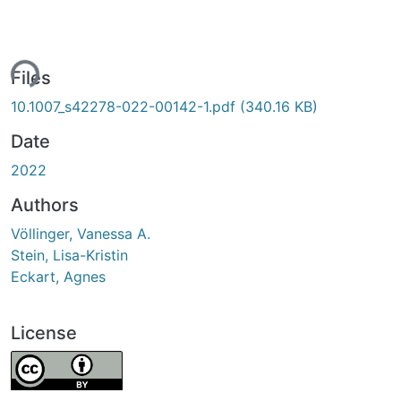
ing...
Files
10.1007_s42278-022-00142-1.pdf
(340.16 KB)
Date
2022
Authors
Völlinger, Vanessa A.
Stein, Lisa-Kristin
Eckart, Agnes
License