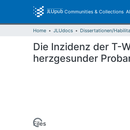
Communities & Collections
A
Home
JLUdocs
Die Inzidenz der T-We
herzgesunder Proban
Loading...
Files