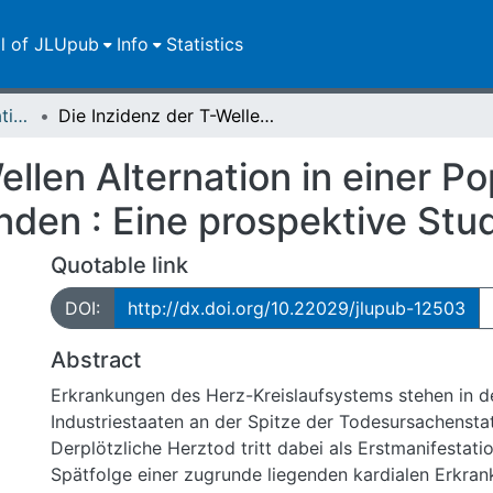
ll of JLUpub
Info
Statistics
Dissertationen/Habilitationen
Die Inzidenz der T-Wellen Alternation in einer Population herzgesunder Probanden : Eine prospektive Studie
llen Alternation in einer Po
den : Eine prospektive Stu
Quotable link
DOI:
http://dx.doi.org/10.22029/jlupub-12503
Abstract
Erkrankungen des Herz-Kreislaufsystems stehen in d
Industriestaaten an der Spitze der Todesursachenstat
Derplötzliche Herztod tritt dabei als Erstmanifestati
Spätfolge einer zugrunde liegenden kardialen Erkrank