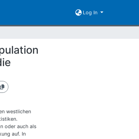
Log In
pulation
die
en westlichen
istiken.
on oder auch als
ung auf. In