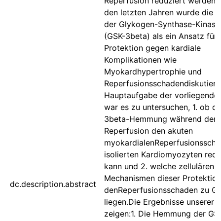
Reperfusion reduziert werden k
den letzten Jahren wurde die
der Glykogen-Synthase-Kinase
(GSK-3beta) als ein Ansatz für 
Protektion gegen kardiale
Komplikationen wie
Myokardhypertrophie und
Reperfusionsschadendiskutiert
Hauptaufgabe der vorliegenden
war es zu untersuchen, 1. ob d
3beta-Hemmung während der
Reperfusion den akuten
myokardialenReperfusionsscha
isolierten Kardiomyozyten redu
kann und 2. welche zellulären
Mechanismen dieser Protektio
dc.description.abstract
denReperfusionsschaden zu G
liegen.Die Ergebnisse unserer A
zeigen:1. Die Hemmung der GS