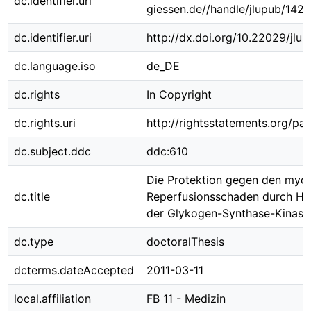
dc.identifier.uri
giessen.de//handle/jlupub/142
dc.identifier.uri
http://dx.doi.org/10.22029/jlu
dc.language.iso
de_DE
dc.rights
In Copyright
dc.rights.uri
http://rightsstatements.org/pag
dc.subject.ddc
ddc:610
Die Protektion gegen den myok
dc.title
Reperfusionsschaden durch 
der Glykogen-Synthase-Kinase
dc.type
doctoralThesis
dcterms.dateAccepted
2011-03-11
local.affiliation
FB 11 - Medizin