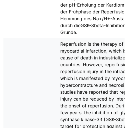
der pH-Erholung der Kardiomy
der Frühphase der Reperfusion 
Hemmung des Na+/H+-Austau
durch dieGSK-3beta-Inhibition 
Grunde.
Reperfusion is the therapy of c
myocardial infarction, which is
cause of death in industrialized
countries. However, reperfusio
reperfusion injury in the infrac
which is manifested by myocar
hypercontracture and necrosis.
studies have reported that rep
injury can be reduced by interv
the onset of reperfusion. Durin
few years, the inhibition of gl
synthase kinase-3ß (GSK-3beta
target for protection against c