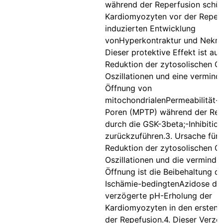
während der Reperfusion schüt
Kardiomyozyten vor der Reper
induzierten Entwicklung
vonHyperkontraktur und Nekro
Dieser protektive Effekt ist auf
Reduktion der zytosolischen C
Oszillationen und eine vermind
Öffnung von
mitochondrialenPermeabilität-T
Poren (MPTP) während der Rep
durch die GSK-3beta;-Inhibition
zurückzuführen.3. Ursache für 
Reduktion der zytosolischen C
Oszillationen und die vermind
Öffnung ist die Beibehaltung d
Ischämie-bedingtenAzidose du
verzögerte pH-Erholung der
Kardiomyozyten in den ersten 
der Repefusion.4. Dieser Verz