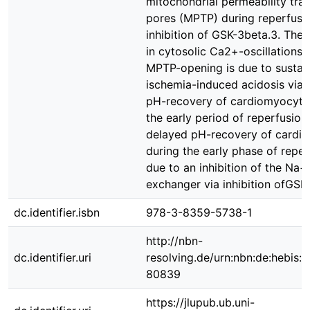
mitochondrial permeability tran
pores (MPTP) during reperfusio
inhibition of GSK-3beta.3. The 
in cytosolic Ca2+-oscillations 
MPTP-opening is due to sustai
ischemia-induced acidosis via 
pH-recovery of cardiomyocyte
the early period of reperfusion.
delayed pH-recovery of cardi
during the early phase of reper
due to an inhibition of the Na
exchanger via inhibition ofGSK
dc.identifier.isbn
978-3-8359-5738-1
http://nbn-
dc.identifier.uri
resolving.de/urn:nbn:de:hebis:
80839
https://jlupub.ub.uni-