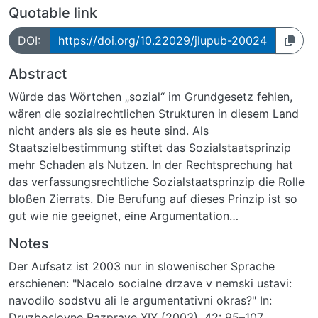
Quotable link
DOI:
https://doi.org/10.22029/jlupub-20024
Abstract
Würde das Wörtchen „sozial“ im Grundgesetz fehlen,
wären die sozialrechtlichen Strukturen in diesem Land
nicht anders als sie es heute sind. Als
Staatszielbestimmung stiftet das Sozialstaatsprinzip
mehr Schaden als Nutzen. In der Rechtsprechung hat
das verfassungsrechtliche Sozialstaatsprinzip die Rolle
bloßen Zierrats. Die Berufung auf dieses Prinzip ist so
gut wie nie geeignet, eine Argumentation
überzeugender zu machen als sie es ohne diese
Notes
Bezugnahme wäre.
Der Aufsatz ist 2003 nur in slowenischer Sprache
erschienen: "Nacelo socialne drzave v nemski ustavi:
navodilo sodstvu ali le argumentativni okras?" In:
Druzboslovne Razprave XIX (2003), 42: 95–107