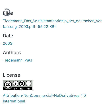
Loading...
Files
Tiedemann_Das_Sozialstaatsprinzip_der_deutschen_Ver
fassung_2003.pdf
(55.22 KB)
Date
2003
Authors
Tiedemann, Paul
License
Attribution-NonCommercial-NoDerivatives 4.0
International