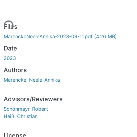
ing...
Files
MarenckeNeeleAnnika-2023-09-11.pdf
(4.26 MB)
Date
2023
Authors
Marencke, Neele-Annika
Advisors/Reviewers
Schönmayr, Robert
Heiß, Christian
License