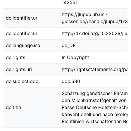
142551
https://jlupub.ub.uni-
dc.identifier.uri
giessen.de//handle/jlupub/1737
dc.identifier.uri
http://dx.doi.org/10.22029/jlu
dc.language.iso
de_DE
dc.rights
In Copyright
dc.rights.uri
http://rightsstatements.org/pag
dc.subject.ddc
ddc:630
Schätzung genetischer Paramet
den Milchharnstoffgehalt von 
dc.title
Rasse Deutsche Holstein-Schw
konventionell und nach ökolog
Richtlinien wirtschaftenden Bet