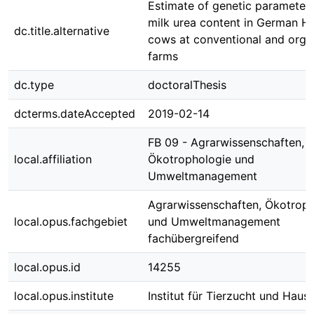
Estimate of genetic parameters
milk urea content in German Ho
dc.title.alternative
cows at conventional and orga
farms
dc.type
doctoralThesis
dcterms.dateAccepted
2019-02-14
FB 09 - Agrarwissenschaften,
local.affiliation
Ökotrophologie und
Umweltmanagement
Agrarwissenschaften, Ökotroph
local.opus.fachgebiet
und Umweltmanagement
fachübergreifend
local.opus.id
14255
local.opus.institute
Institut für Tierzucht und Haust