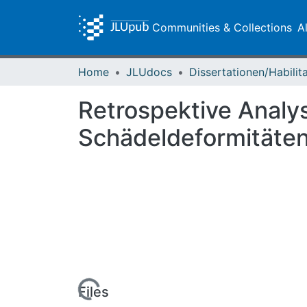
Communities & Collections
A
Home
JLUdocs
Retrospektive Analys
Schädeldeformitäten
Loading...
Files