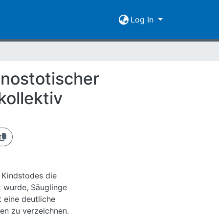
Log In
ynostotischer
ollektiv
 Kindstodes die
t wurde, Säuglinge
 eine deutliche
en zu verzeichnen.