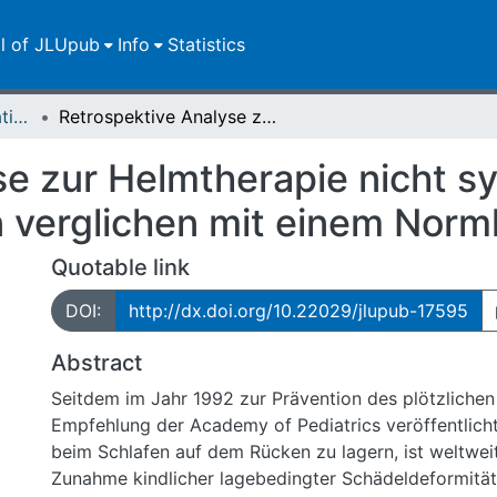
ll of JLUpub
Info
Statistics
Dissertationen/Habilitationen
Retrospektive Analyse zur Helmtherapie nicht synostotischer Schädeldeformitäten verglichen mit einem Normkollektiv
e zur Helmtherapie nicht s
 verglichen mit einem Normk
Quotable link
DOI:
http://dx.doi.org/10.22029/jlupub-17595
Abstract
Seitdem im Jahr 1992 zur Prävention des plötzlichen
Empfehlung der Academy of Pediatrics veröffentlich
beim Schlafen auf dem Rücken zu lagern, ist weltweit
Zunahme kindlicher lagebedingter Schädeldeformität