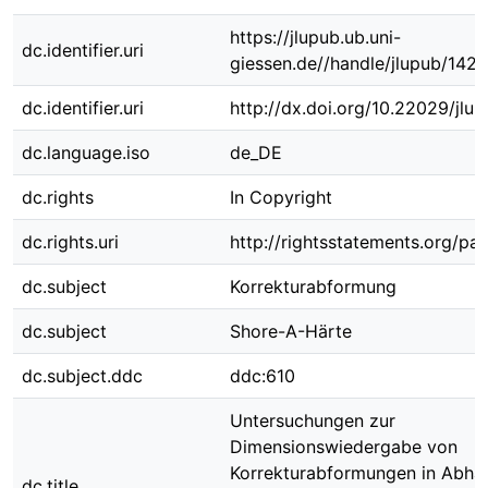
https://jlupub.ub.uni-
dc.identifier.uri
giessen.de//handle/jlupub/1425
dc.identifier.uri
http://dx.doi.org/10.22029/jlu
dc.language.iso
de_DE
dc.rights
In Copyright
dc.rights.uri
http://rightsstatements.org/pag
dc.subject
Korrekturabformung
dc.subject
Shore-A-Härte
dc.subject.ddc
ddc:610
Untersuchungen zur
Dimensionswiedergabe von
Korrekturabformungen in Abhän
dc.title