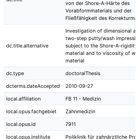
von der Shore-A-Härte des
Vorabformmaterials und der
Fließfähigkeit des Korrekturmat
Investigation of dimensional a
two-step putty/wash impressio
dc.title.alternative
subject to the Shore-A-rigidity
material and to viscosity of wa
material
dc.type
doctoralThesis
dcterms.dateAccepted
2010-09-27
local.affiliation
FB 11 - Medizin
local.opus.fachgebiet
Zahnmedizin
local.opus.id
7911
local.opus.institute
Poliklinik für zahnärztliche Pro