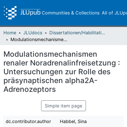
Communities & Collections
All of JLUp
Home
JLUdocs
Dissertationen/Habilitationen
Modulationsmechanismen renaler Noradrenalinfreisetzung : Untersuchungen zur Rolle des präsynaptischen alpha2A-Adrenozeptors
Modulationsmechanismen
renaler Noradrenalinfreisetzung :
Untersuchungen zur Rolle des
präsynaptischen alpha2A-
Adrenozeptors
Simple item page
dc.contributor.author
Habbel, Sina