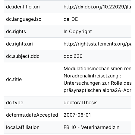
dc.identifier.uri
http://dx.doi.org/10.22029/jlu
dc.language.iso
de_DE
dc.rights
In Copyright
dc.rights.uri
http://rightsstatements.org/pag
dc.subject.ddc
ddc:630
Modulationsmechanismen renal
Noradrenalinfreisetzung :
dc.title
Untersuchungen zur Rolle des
präsynaptischen alpha2A-Adre
dc.type
doctoralThesis
dcterms.dateAccepted
2007-06-01
local.affiliation
FB 10 - Veterinärmedizin