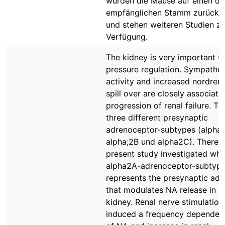
wurden die Mäuse auf einen da
empfänglichen Stamm zurück 
und stehen weiteren Studien zu
Verfügung.
The kidney is very important f
pressure regulation. Sympathet
activity and increased nordren
spill over are closely associate
progression of renal failure. Th
three different presynaptic
adrenoceptor-subtypes (alpha
alpha;2B und alpha2C). Therefo
present study investigated whe
alpha2A-adrenoceptor-subtyp
represents the presynaptic ad
that modulates NA release in 
kidney. Renal nerve stimulatio
induced a frequency dependent