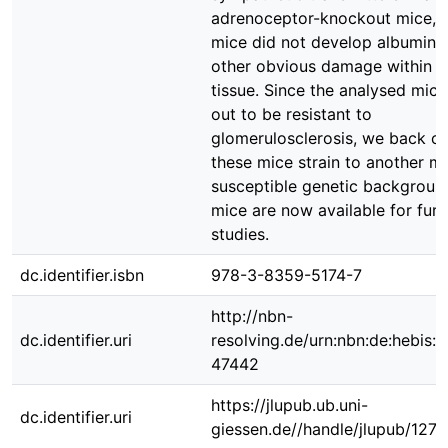
adrenoceptor-knockout mice, 
mice did not develop albuminur
other obvious damage within th
tissue. Since the analysed mice
out to be resistant to
glomerulosclerosis, we back c
these mice strain to another m
susceptible genetic backgroun
mice are now available for furt
studies.
dc.identifier.isbn
978-3-8359-5174-7
http://nbn-
dc.identifier.uri
resolving.de/urn:nbn:de:hebis:
47442
https://jlupub.ub.uni-
dc.identifier.uri
giessen.de//handle/jlupub/127