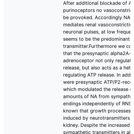
After additional blockade of A
purinoceptors no vasoconstrict
be provoked. Accordingly NA 
mediates renal vasoconstrictio
neuronal pulses, at low freque
seems to be the predominant
transmitter.Furthermore we co
that the presynaptic alpha2A-
adrenoceptor not only regulat
release, but also acts as a het
regulating ATP release. In addit
were presynaptic ATP/P2-rece
which modulated the release of
amounts of NA from sympathet
endings independently of RNS. I
known that growth processes 
induced by neurotransmitters i
kidney. Despite the increased r
sympathetic transmitters in al