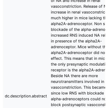
of NA and increase in renal
vasoconstriction. Release of N
increase in renal vasoconstrict
much higher in mice lacking th
alpha2A-adrenoceptor. Non sel
blockade of the alpha-adrenoc
increased RNS induced NA rele
in presence of the alpha2A-
adrenoceptor. Mice without th
alpha2A-adrenoceptor did not 
effect. This means that in mice
the only presynaptic modulati
receptor is the alpha2A-adreno
Beside NA there are more
neurotransmitters involved in r
vasoconstriction. This became 
since low RNS with blockade o
dc.description.abstract
alpha-adrenoceptors could not 
block postsynaptic vasoconstri