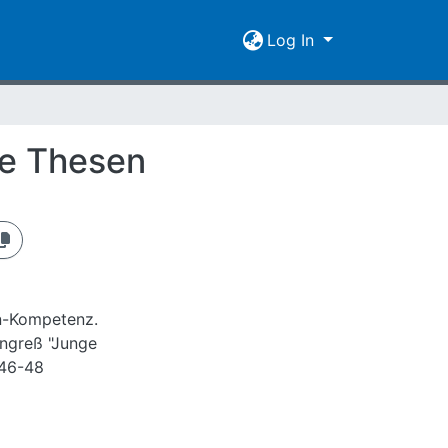
Log In
ge Thesen
n-Kompetenz.
ongreß "Junge
 46-48