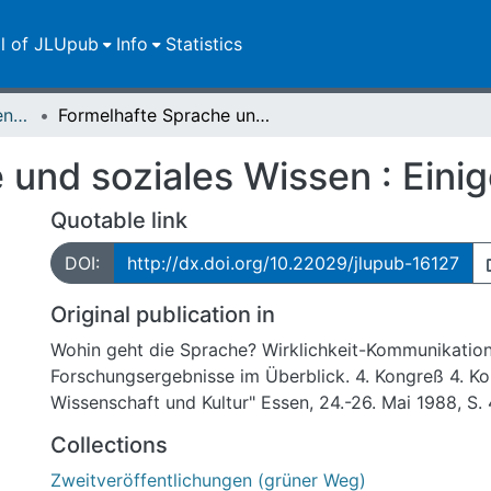
ll of JLUpub
Info
Statistics
Zweitveröffentlichungen (grüner Weg)
Formelhafte Sprache und soziales Wissen : Einige Thesen
 und soziales Wissen : Eini
Quotable link
DOI:
http://dx.doi.org/10.22029/jlupub-16127
Original publication in
Wohin geht die Sprache? Wirklichkeit-Kommunikatio
Forschungsergebnisse im Überblick. 4. Kongreß 4. K
Wissenschaft und Kultur" Essen, 24.-26. Mai 1988, S.
Collections
Zweitveröffentlichungen (grüner Weg)