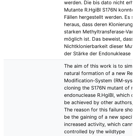
werden. Die bis dato nicht erha
Mutante R.HgiBI S176N konnte i
Fällen hergestellt werden. Es st
heraus, dass deren Klonierung 
starken Methyltransferase-Vari
möglich ist. Das beweist, dass 
Nichtklonierbarkeit dieser Mut
der Stärke der Endonuklease b
The aim of this work is to simu
natural formation of a new Rest
Modification-System (RM-syst
cloning the S176N mutant of res
endonuclease R.HgiBI, which c
be achieved by other authors, 
The reason for this failure shou
be the gaining of a new specifi
increased activity, which canno
controlled by the wildtype