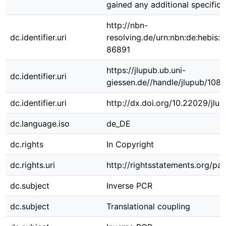
gained any additional specificit
http://nbn-
dc.identifier.uri
resolving.de/urn:nbn:de:hebis:
86891
https://jlupub.ub.uni-
dc.identifier.uri
giessen.de//handle/jlupub/108
dc.identifier.uri
http://dx.doi.org/10.22029/jlu
dc.language.iso
de_DE
dc.rights
In Copyright
dc.rights.uri
http://rightsstatements.org/pag
dc.subject
Inverse PCR
dc.subject
Translational coupling