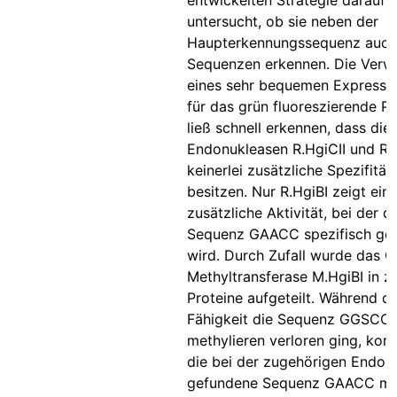
entwickelten Strategie darauf
untersucht, ob sie neben der
Haupterkennungssequenz auch
Sequenzen erkennen. Die Ver
eines sehr bequemen Expressi
für das grün fluoreszierende P
ließ schnell erkennen, dass die
Endonukleasen R.HgiCII und R.
keinerlei zusätzliche Spezifität
besitzen. Nur R.HgiBI zeigt ein
zusätzliche Aktivität, bei der di
Sequenz GAACC spezifisch ges
wird. Durch Zufall wurde das G
Methyltransferase M.HgiBI in z
Proteine aufgeteilt. Während di
Fähigkeit die Sequenz GGSCC 
methylieren verloren ging, kon
die bei der zugehörigen Endon
gefundene Sequenz GAACC met