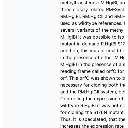
methyltransferase M.HgiBI, an
three closely related RM-Syst
RM.HgiBI. RM.HgiCII and RM.Hg
used as wildtype references. U
several variants of the methylt
M.HgiBI it was possible to isola
mutant in demand R.HgiBI S176
addition, this mutant could be
in the presence of either M.Hgi
M.HgiEI in the presence of a s
reading frame called orfC for c
orf. This orfC was shown to be
necessary for cloning both the
and the RM.HgiCII system, befo
Controlling the expression of t
wildtype R.HgiBI it was not ne
for cloning the S176N mutant t
Thus, it is speculated, that the
increases the expression rate o