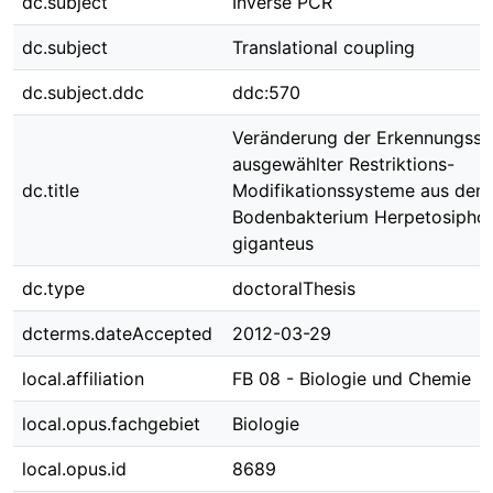
dc.subject
Inverse PCR
dc.subject
Translational coupling
dc.subject.ddc
ddc:570
Veränderung der Erkennungsspe
ausgewählter Restriktions-
dc.title
Modifikationssysteme aus dem
Bodenbakterium Herpetosipho
giganteus
dc.type
doctoralThesis
dcterms.dateAccepted
2012-03-29
local.affiliation
FB 08 - Biologie und Chemie
local.opus.fachgebiet
Biologie
local.opus.id
8689