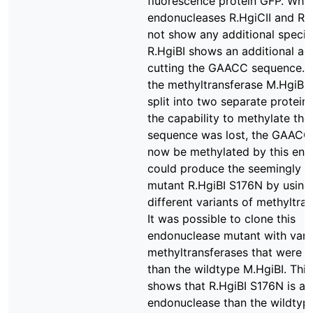
fluorescence protein GFP. Whil
endonucleases R.HgiCII and R.H
not show any additional specifi
R.HgiBI shows an additional act
cutting the GAACC sequence. 
the methyltransferase M.HgiBI
split into two separate proteins
the capability to methylate t
sequence was lost, the GAACC
now be methylated by this en
could produce the seemingly u
mutant R.HgiBI S176N by using
different variants of methyltra
It was possible to clone this
endonuclease mutant with vari
methyltransferases that were s
than the wildtype M.HgiBI. Thie
shows that R.HgiBI S176N is a 
endonuclease than the wildtype.