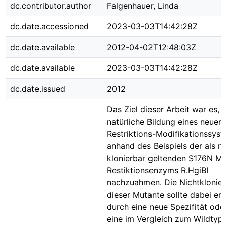
dc.contributor.author
Falgenhauer, Linda
dc.date.accessioned
2023-03-03T14:42:28Z
dc.date.available
2012-04-02T12:48:03Z
dc.date.available
2023-03-03T14:42:28Z
dc.date.issued
2012
Das Ziel dieser Arbeit war es, d
natürliche Bildung eines neuen
Restriktions-Modifikationssys
anhand des Beispiels der als ni
klonierbar geltenden S176N Mu
Restiktionsenzyms R.HgiBI
nachzuahmen. Die Nichtklonier
dieser Mutante sollte dabei en
durch eine neue Spezifität ode
eine im Vergleich zum Wildtyp 