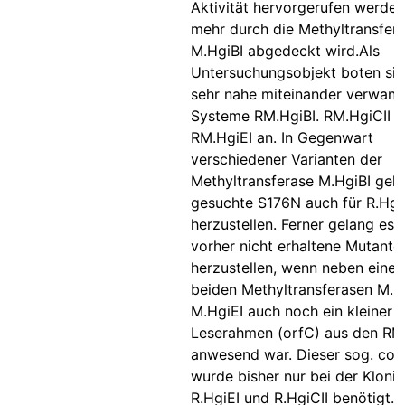
Aktivität hervorgerufen werden,
mehr durch die Methyltransfer
M.HgiBI abgedeckt wird.Als
Untersuchungsobjekt boten sich
sehr nahe miteinander verwan
Systeme RM.HgiBI. RM.HgiCII 
RM.HgiEI an. In Gegenwart
verschiedener Varianten der
Methyltransferase M.HgiBI gela
gesuchte S176N auch für R.Hgi
herzustellen. Ferner gelang es 
vorher nicht erhaltene Mutante
herzustellen, wenn neben einer
beiden Methyltransferasen M.H
M.HgiEI auch noch ein kleiner 
Leserahmen (orfC) aus den R
anwesend war. Dieser sog. con
wurde bisher nur bei der Kloni
R.HgiEI und R.HgiCII benötigt. 