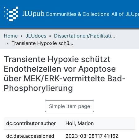
Communities & Collections
All of JLUp
Home
JLUdocs
Dissertationen/Habilitationen
Transiente Hypoxie schützt Endothelzellen vor Apoptose über MEK/ERK-vermittelte Bad-Phosphorylierung
Transiente Hypoxie schützt
Endothelzellen vor Apoptose
über MEK/ERK-vermittelte Bad-
Phosphorylierung
Simple item page
dc.contributor.author
Holl, Marion
dc.date.accessioned
2023-03-08T17:41:16Z