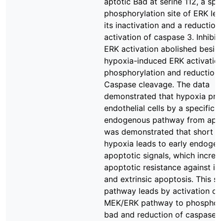
aptotic Bad at serine 112, a spe
phosphorylation site of ERK le
its inactivation and a reduction
activation of caspase 3. Inhibit
ERK activation abolished besid
hypoxia-induced ERK activatio
phosphorylation and reduction
Caspase cleavage. The data
demonstrated that hypoxia pro
endothelial cells by a specific
endogenous pathway from apop
was demonstrated that short t
hypoxia leads to early endogen
apoptotic signals, which increa
apoptotic resistance against int
and extrinsic apoptosis. This s
pathway leads by activation of
MEK/ERK pathway to phosphory
bad and reduction of caspase 