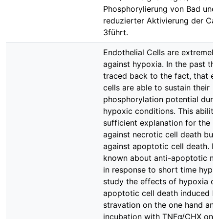
Phosphorylierung von Bad und
reduzierter Aktivierung der Ca
3führt.
Endothelial Cells are extremely
against hypoxia. In the past th
traced back to the fact, that en
cells are able to sustain their
phosphorylation potential duri
hypoxic conditions. This abilit
sufficient explanation for the p
against necrotic cell death but
against apoptotic cell death. Lit
known about anti-apoptotic m
in response to short time hypoxi
study the effects of hypoxia o
apoptotic cell death induced 
stravation on the one hand and
incubation with TNFα/CHX on t