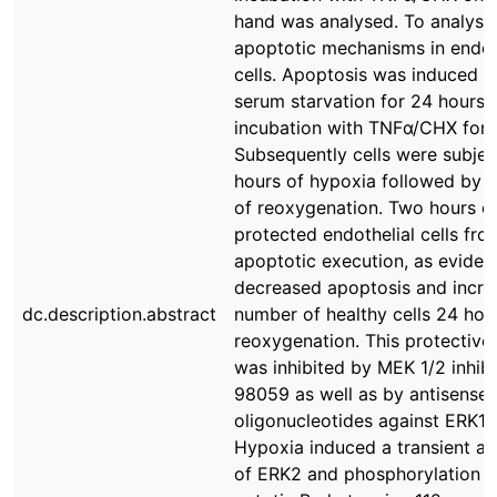
hand was analysed. To analyse 
apoptotic mechanisms in endot
cells. Apoptosis was induced b
serum starvation for 24 hours 
incubation with TNFα/CHX for 
Subsequently cells were subjec
hours of hypoxia followed by 
of reoxygenation. Two hours o
protected endothelial cells fro
apoptotic execution, as evide
decreased apoptosis and incre
dc.description.abstract
number of healthy cells 24 hour
reoxygenation. This protective 
was inhibited by MEK 1/2 inhib
98059 as well as by antisense
oligonucleotides against ERK1/
Hypoxia induced a transient ac
of ERK2 and phosphorylation o