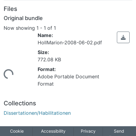
Files
Original bundle
Now showing
1 - 1 of 1
Name:
HollMarion-2008-06-02.pdf
Size:
772.08 KB
ding...
Format:
Adobe Portable Document
Format
Collections
Dissertationen/Habilitationen
Cookie
Accessibility
Privacy
Send