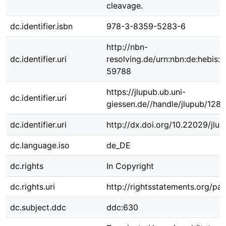
cleavage.
dc.identifier.isbn
978-3-8359-5283-6
http://nbn-
dc.identifier.uri
resolving.de/urn:nbn:de:hebis:
59788
https://jlupub.ub.uni-
dc.identifier.uri
giessen.de//handle/jlupub/1288
dc.identifier.uri
http://dx.doi.org/10.22029/jlu
dc.language.iso
de_DE
dc.rights
In Copyright
dc.rights.uri
http://rightsstatements.org/pag
dc.subject.ddc
ddc:630