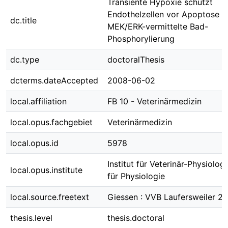
Transiente Hypoxie schützt
Endothelzellen vor Apoptose ü
dc.title
MEK/ERK-vermittelte Bad-
Phosphorylierung
dc.type
doctoralThesis
dcterms.dateAccepted
2008-06-02
local.affiliation
FB 10 - Veterinärmedizin
local.opus.fachgebiet
Veterinärmedizin
local.opus.id
5978
Institut für Veterinär-Physiologie
local.opus.institute
für Physiologie
local.source.freetext
Giessen : VVB Laufersweiler 2
thesis.level
thesis.doctoral