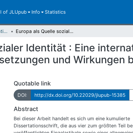
ll of JLUpub
Info
Statistics
Dissertationen/Habilitationen
Europa als Quelle sozialer Identität : Eine international vergleichende Analyse ihrer Voraussetzungen und Wirkungen bei jungen Erwachsenen
ialer Identität : Eine intern
ssetzungen und Wirkungen b
Quotable link
DOI:
http://dx.doi.org/10.22029/jlupub-15385
Abstract
Bei dieser Arbeit handelt es sich um eine kumulierte
Dissertationsschrift, die aus vier zum größten Teil bereits
veröffentlichten Einzelartikeln sowie einer allgemeinen Einleitung und