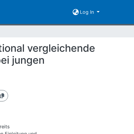
Log In
ational vergleichende
ei jungen