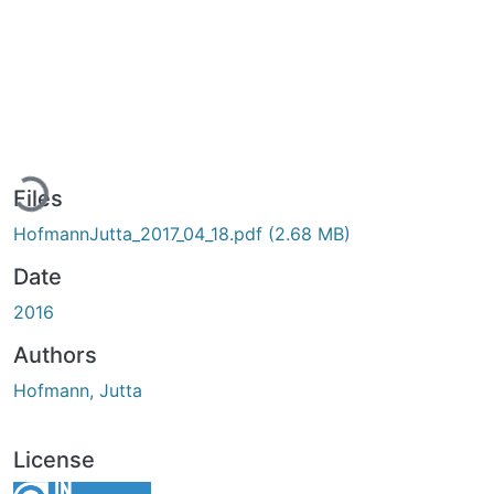
ading...
Files
HofmannJutta_2017_04_18.pdf
(2.68 MB)
Date
2016
Authors
Hofmann, Jutta
License