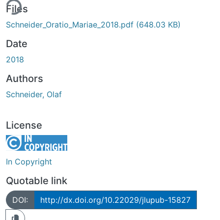
ing...
Files
Schneider_Oratio_Mariae_2018.pdf
(648.03 KB)
Date
2018
Authors
Schneider, Olaf
License
In Copyright
Quotable link
DOI:
http://dx.doi.org/10.22029/jlupub-15827