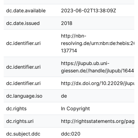
dc.date.available
2023-06-02T13:38:09Z
dc.date.issued
2018
http://nbn-
dc.identifier.uri
resolving.de/urn:nbn:de:hebis:26
137714
https://jlupub.ub.uni-
dc.identifier.uri
giessen.de//handle/jlupub/16447
dc.identifier.uri
http://dx.doi.org/10.22029/jlup
dc.language.iso
de
dc.rights
In Copyright
dc.rights.uri
http://rightsstatements.org/page
dc.subject.ddc
ddc:020