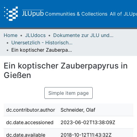
Communities & Collections
All of JLUp
Home
JLUdocs
Dokumente zur JLU und ihren Sammlungen
Unersetzlich - Historische Sammlungen der Universitätsbibliothek
Ein koptischer Zauberpapyrus in Gießen
Ein koptischer Zauberpapyrus in
Gießen
Simple item page
dc.contributor.author
Schneider, Olaf
dc.date.accessioned
2023-06-02T13:38:09Z
dc.date.available
2018-10-12T11:43:32Z