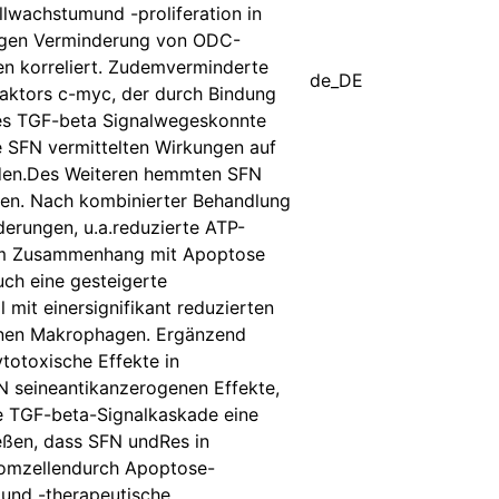
lwachstumund -proliferation in
ngigen Verminderung von ODC-
gen korreliert. Zudemverminderte
de_DE
faktors c-myc, der durch Bindung
des TGF-beta Signalwegeskonnte
e SFN vermittelten Wirkungen auf
rden.Des Weiteren hemmten SFN
len. Nach kombinierter Behandlung
rungen, u.a.reduzierte ATP-
 im Zusammenhang mit Apoptose
uch eine gesteigerte
 mit einersignifikant reduzierten
manen Makrophagen. Ergänzend
totoxische Effekte in
N seineantikanzerogenen Effekte,
ie TGF-beta-Signalkaskade eine
ießen, dass SFN undRes in
inomzellendurch Apoptose-
 und -therapeutische