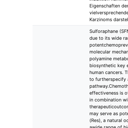
Eigenschaften der
vielversprechend
Karzinoms darstel
Sulforaphane (SFN)
due to its wide ra
potentchemopreve
molecular mechan
polyamine metabol
biosynthetic key 
human cancers. Th
to furtherspecify
pathway.Chemother
effectiveness is 
in combination wi
therapeuticoutcom
may serve as pote
(Res), a natural 
awide range of bi