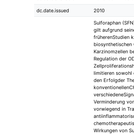
dc.date.issued
2010
Sulforaphan (SFN)
gilt aufgrund sei
früherenStudien 
biosynthetischen
Karzinomzellen be
Regulation der OD
Zellproliferation
limitieren sowohl
den Erfolgder The
konventionellenC
verschiedeneSign
Verminderung von
vorwiegend in Tr
antiinflammatori
chemotherapeutisc
Wirkungen von Sul