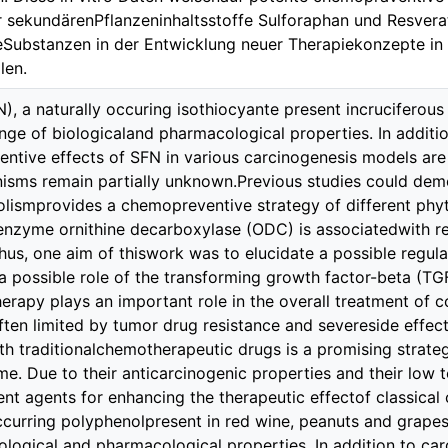
 sekundärenPflanzeninhaltsstoffe Sulforaphan und Resverat
eSubstanzen in der Entwicklung neuer Therapiekonzepte in
len.
, a naturally occuring isothiocyante present incruciferous 
nge of biologicaland pharmacological properties. In additio
ntive effects of SFN in various carcinogenesis models are
isms remain partially unknown.Previous studies could demo
ismprovides a chemopreventive strategy of different phyto
enzyme ornithine decarboxylase (ODC) is associatedwith re
us, one aim of thiswork was to elucidate a possible regul
 a possible role of the transforming growth factor-beta (TG
apy plays an important role in the overall treatment of c
often limited by tumor drug resistance and severeside effect
th traditionalchemotherapeutic drugs is a promising strate
e. Due to their anticarcinogenic properties and their low t
nt agents for enhancing the therapeutic effectof classical
occurring polyphenolpresent in red wine, peanuts and grapes
ological and pharmacological properties. In addition to car