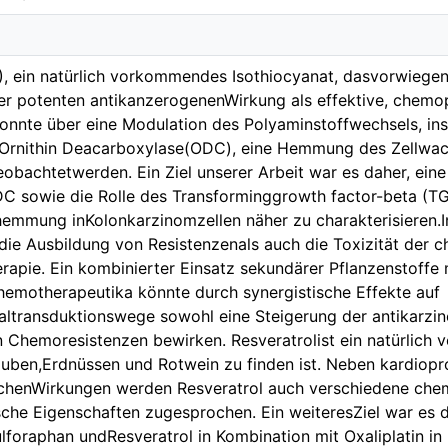
, ein natürlich vorkommendes Isothiocyanat, dasvorwiegend 
ner potenten antikanzerogenenWirkung als effektive, chemo
konnte über eine Modulation des Polyaminstoffwechsels, 
 Ornithin Deacarboxylase(ODC), eine Hemmung des Zellwac
obachtetwerden. Ein Ziel unserer Arbeit war es daher, ein
C sowie die Rolle des Transforminggrowth factor-beta (TG
shemmung inKolonkarzinomzellen näher zu charakterisieren.
 die Ausbildung von Resistenzenals auch die Toxizität der
rapie. Ein kombinierter Einsatz sekundärer Pflanzenstoffe 
hemotherapeutika könnte durch synergistische Effekte auf
altransduktionswege sowohl eine Steigerung der antikarzi
 Chemoresistenzen bewirken. Resveratrolist ein natürlich
auben,Erdnüssen und Rotwein zu finden ist. Neben kardiopr
schenWirkungen werden Resveratrol auch verschiedene ch
he Eigenschaften zugesprochen. Ein weiteresZiel war es d
foraphan undResveratrol in Kombination mit Oxaliplatin in