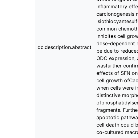
inflammatory effe
carcionogenesis m
isiothiocyantesul
common chemothera
inhibites cell gr
dose-dependent re
dc.description.abstract
be due to reduced 
ODC expression, 
wasfurther confir
effects of SFN on
cell growth ofCac
when cells were i
distinctive morph
ofphosphatidylse
fragments. Furthe
apoptotic pathway
cell death could 
co-cultured macro