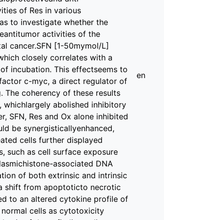
ties of Res in various
as to investigate whether the
antitumor activities of the
ctal cancer.SFN [1-50mymol/L]
hich closely correlates with a
of incubation. This effectseems to
en
factor c-myc, a direct regulator of
 The coherency of these results
 whichlargely abolished inhibitory
r, SFN, Res and Ox alone inhibited
ld be synergisticallyenhanced,
ted cells further displayed
, such as cell surface exposure
plasmichistone-associated DNA
on of both extrinsic and intrinsic
 shift from apoptoticto necrotic
d to an altered cytokine profile of
normal cells as cytotoxicity