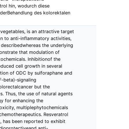
rol hin, wodurch diese
 derBehandlung des kolorektalen
vegetables, is an attractive target
n to anti-inflammatory activities,
 describedwhereas the underlying
nstrate that modulation of
chemicals. Inhibitionof the
duced cell growth in several
ation of ODC by sulforaphane and
F-beta)-signaling
olorectalcancer but the
s. Thus, the use of natural agents
gy for enhancing the
oxicity, multiplephytochemicals
 chemotherapeutics. Resveratrol
, has been reported to exhibit
dioprotectiveand anti-