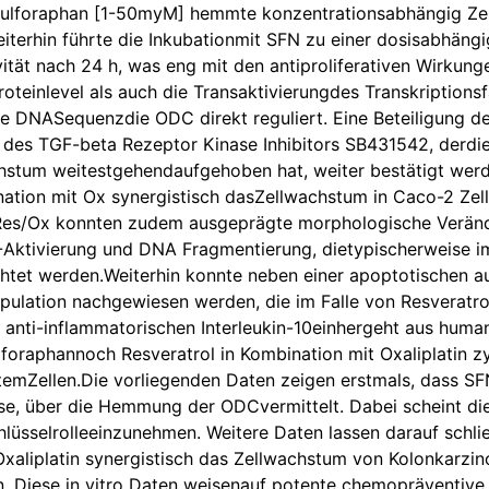
.Sulforaphan [1-50myM] hemmte konzentrationsabhängig Zel
eiterhin führte die Inkubationmit SFN zu einer dosisabhä
vität nach 24 h, was eng mit den antiproliferativen Wirkun
oteinlevel als auch die Transaktivierungdes Transkriptions
che DNASequenzdie ODC direkt reguliert. Eine Beteiligung 
 des TGF-beta Rezeptor Kinase Inhibitors SB431542, derdi
stum weitestgehendaufgehoben hat, weiter bestätigt we
nation mit Ox synergistisch dasZellwachstum in Caco-2 Zel
es/Ox konnten zudem ausgeprägte morphologische Verände
-Aktivierung und DNA Fragmentierung, dietypischerweise
htet werden.Weiterhin konnte neben einer apoptotischen a
pulation nachgewiesen werden, die im Falle von Resveratrol
 anti-inflammatorischen Interleukin-10einhergeht aus hu
foraphannoch Resveratrol in Kombination mit Oxaliplatin zy
temZellen.Die vorliegenden Daten zeigen erstmals, dass SF
ise, über die Hemmung der ODCvermittelt. Dabei scheint d
hlüsselrolleeinzunehmen. Weitere Daten lassen darauf schl
Oxaliplatin synergistisch das Zellwachstum von Kolonkarz
. Diese in vitro Daten weisenauf potente chemopräventive