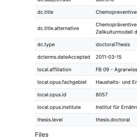
dc.title
Chemopreventive a
Chemopräventive 
dc.title.alternative
Zellkulturmodell 
dc.type
doctoralThesis
dcterms.dateAccepted
2011-03-15
local.affiliation
FB 09 - Agrarwi
local.opus.fachgebiet
Haushalts- und E
local.opus.id
8057
local.opus.institute
Institut für Ernä
thesis.level
thesis.doctoral
Files