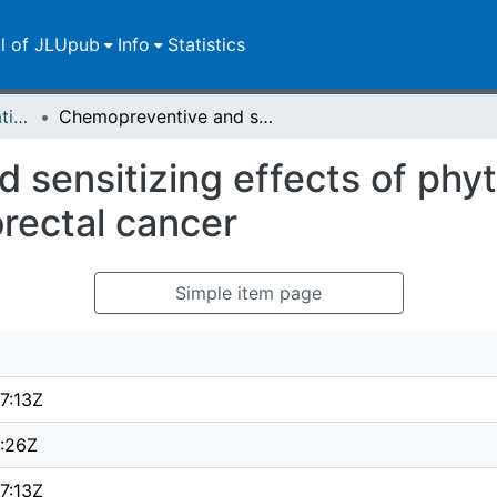
ll of JLUpub
Info
Statistics
Dissertationen/Habilitationen
Chemopreventive and sensitizing effects of phytochemicals in a cell culture model of colorectal cancer
sensitizing effects of phyt
orectal cancer
Simple item page
7:13Z
9:26Z
7:13Z