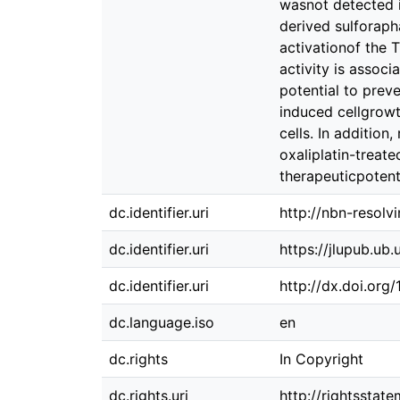
wasnot detected i
derived sulforaph
activationof the 
activity is asso
potential to prev
induced cellgrowt
cells. In additio
oxaliplatin-treat
therapeuticpotenti
dc.identifier.uri
http://nbn-resolv
dc.identifier.uri
https://jlupub.ub
dc.identifier.uri
http://dx.doi.org
dc.language.iso
en
dc.rights
In Copyright
dc.rights.uri
http://rightsstat