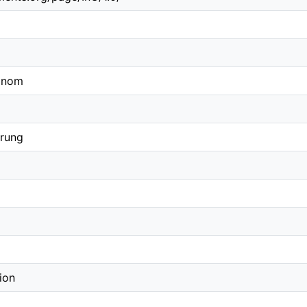
zinom
erung
ion