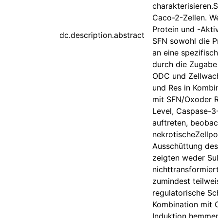
charakterisieren
Caco-2-Zellen. W
Protein und -Akti
dc.description.abstract
SFN sowohl die Pr
an eine spezifis
durch die Zugabe
ODC und Zellwach
und Res in Kombi
mit SFN/Oxoder R
Level, Caspase-3
auftreten, beobac
nekrotischeZellpo
Ausschüttung des
zeigten weder Sul
nichttransformier
zumindest teilwe
regulatorische Sc
Kombination mit 
Induktion hemmen