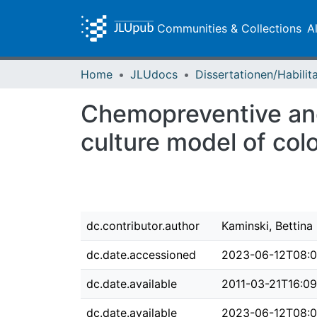
Communities & Collections
A
Home
JLUdocs
Chemopreventive and 
culture model of col
dc.contributor.author
Kaminski, Bettina
dc.date.accessioned
2023-06-12T08:0
dc.date.available
2011-03-21T16:0
dc.date.available
2023-06-12T08:0