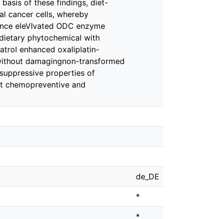
basis of these findings, diet-
l cancer cells, whereby
 Since eleVIvated ODC enzyme
dietary phytochemical with
atrol enhanced oxaliplatin-
h without damagingnon-transformed
osuppressive properties of
eat chemopreventive and
de_DE
*
*