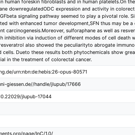
n human foreskin fibroblasts and in human platelets.On the 
ane downregulatedODC expression and activity in colorecta
TGFbeta signaling pathway seemed to play a pivotal role.
ciated with enhanced tumor development,SFN thus may be a 
ent carcinogenesis.Moreover, sulforaphane as well as resver
h inhibition via induction of different modes of cell deat
n, resveratrol also showed the peculiarityto abrogate immun
ed cells. Dueto these results both phytochemicals show gr
al in the treatment of colorectal cancer.
ing.de/urn:nbn:de:hebis:26-opus-80571
.uni-giessen.de//handle/jlupub/17666
/10.22029/jlupub-17044
ements.org/page/InC/1.0/