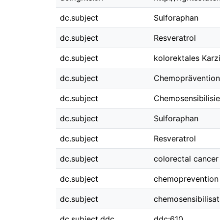
dc.subject
Sulforaphan
dc.subject
Resveratrol
dc.subject
kolorektales Kar
dc.subject
Chemoprävention
dc.subject
Chemosensibilisi
dc.subject
Sulforaphan
dc.subject
Resveratrol
dc.subject
colorectal cancer
dc.subject
chemoprevention
dc.subject
chemosensibilisat
dc.subject.ddc
ddc:610