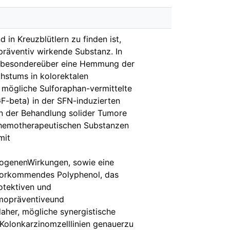
in Kreuzblütlern zu finden ist,
präventiv wirkende Substanz. In
insbesondereüber eine Hemmung der
hstums in kolorektalen
e mögliche Sulforaphan-vermittelte
F-beta) in der SFN-induzierten
In der Behandlung solider Tumore
 chemotherapeutischen Substanzen
mit
nogenenWirkungen, sowie eine
 vorkommendes Polyphenol, das
otektiven und
emopräventiveund
aher, mögliche synergistische
 Kolonkarzinomzelllinien genauerzu