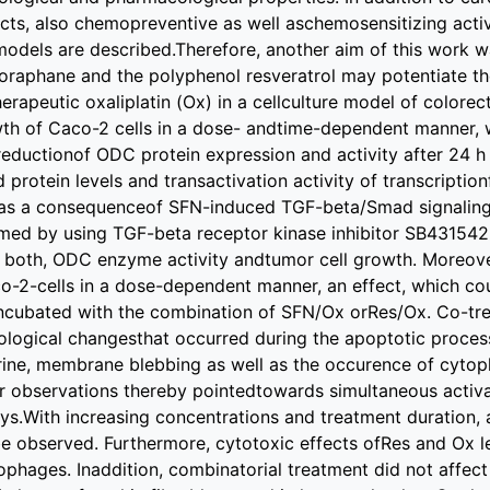
cts, also chemopreventive as well aschemosensitizing activi
odels are described.Therefore, another aim of this work w
foraphane and the polyphenol resveratrol may potentiate the
peutic oxaliplatin (Ox) in a cellculture model of colore
owth of Caco-2 cells in a dose- andtime-dependent manner, w
ductionof ODC protein expression and activity after 24 h 
protein levels and transactivation activity of transcription
as a consequenceof SFN-induced TGF-beta/Smad signaling.
med by using TGF-beta receptor kinase inhibitor SB431542,
 both, ODC enzyme activity andtumor cell growth. Moreove
o-2-cells in a dose-dependent manner, an effect, which cou
ncubated with the combination of SFN/Ox orRes/Ox. Co-trea
ological changesthat occurred during the apoptotic process
rine, membrane blebbing as well as the occurence of cyto
r observations thereby pointedtowards simultaneous activati
s.With increasing concentrations and treatment duration, a
be observed. Furthermore, cytotoxic effects ofRes and Ox le
phages. Inaddition, combinatorial treatment did not affect 