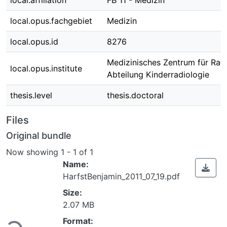
local.affiliation
FB 11 - Medizin
local.opus.fachgebiet
Medizin
local.opus.id
8276
Medizinisches Zentrum für Radi
local.opus.institute
Abteilung Kinderradiologie
thesis.level
thesis.doctoral
Files
Original bundle
Now showing
1 - 1 of 1
Name:
HarfstBenjamin_2011_07_19.pdf
Size:
2.07 MB
Format: