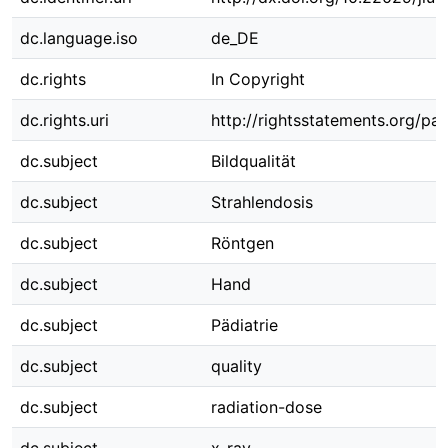
dc.language.iso
de_DE
dc.rights
In Copyright
dc.rights.uri
http://rightsstatements.org/pag
dc.subject
Bildqualität
dc.subject
Strahlendosis
dc.subject
Röntgen
dc.subject
Hand
dc.subject
Pädiatrie
dc.subject
quality
dc.subject
radiation-dose