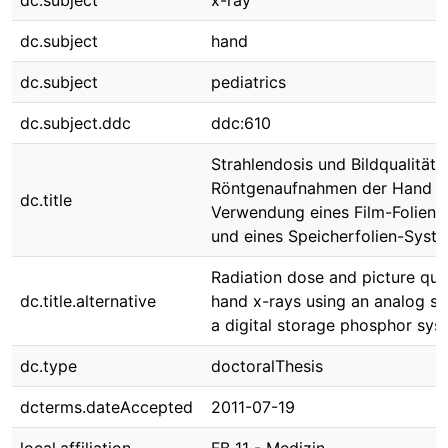
dc.subject
x-ray
dc.subject
hand
dc.subject
pediatrics
dc.subject.ddc
ddc:610
Strahlendosis und Bildqualität 
Röntgenaufnahmen der Hand u
dc.title
Verwendung eines Film-Folien
und eines Speicherfolien-Syst
Radiation dose and picture qual
dc.title.alternative
hand x-rays using an analog s
a digital storage phosphor sys
dc.type
doctoralThesis
dcterms.dateAccepted
2011-07-19