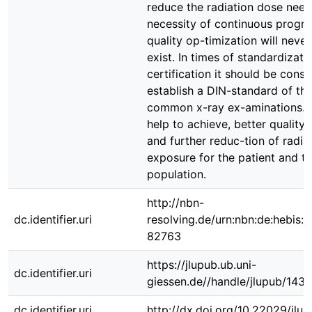
reduce the radiation dose nee
necessity of continuous progre
quality op-timization will neve
exist. In times of standardizati
certification it should be consi
establish a DIN-standard of th
common x-ray ex-aminations. T
help to achieve, better quality 
and further reduc-tion of radia
exposure for the patient and t
population.
http://nbn-
dc.identifier.uri
resolving.de/urn:nbn:de:hebis:
82763
https://jlupub.ub.uni-
dc.identifier.uri
giessen.de//handle/jlupub/1431
dc.identifier.uri
http://dx.doi.org/10.22029/jlu