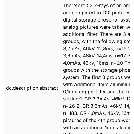
Therefore 53 x-rays of an ana
are compared to 100 pictures o
digital storage phosphor syste
analog pictures were taken wit
additional filter. There are 3 a
groups, with the following setti
3,2mAs, 46kV, 12,8ms, n=16 2.
3,6mAs, 46kV, 14,4ms, n=17 3.
4,0mAs, 46kV, 16ms, n=20 Ther
groups with the storage phosp
system. The first 3 groups wer
with additional 1mm aluminium
dc.description.abstract
0,1mm copperfilter and the fol
setting:1. CR 3,2mAs, 46kV, 12
n=26 2. CR 3,6mAs, 46kV, 14,4
n=183. CR 4,0mAs, 46kV, 16ms
pictures of the 4th group were
with an additional 1mm alumin