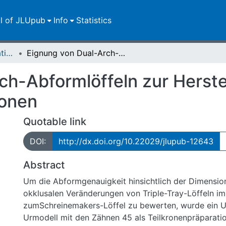
ll of JLUpub
Info
Statistics
Dissertationen/Habilitationen
Eignung von Dual-Arch-Abformlöffeln zur Herstellung von Einzelzahnrestaurationen
ch-Abformlöffeln zur Herste
ionen
Quotable link
DOI:
http://dx.doi.org/10.22029/jlupub-12643
Abstract
Um die Abformgenauigkeit hinsichtlich der Dimensio
okklusalen Veränderungen von Triple-Tray-Löffeln im
zumSchreinemakers-Löffel zu bewerten, wurde ein Un
Urmodell mit den Zähnen 45 als Teilkronenpräparatio