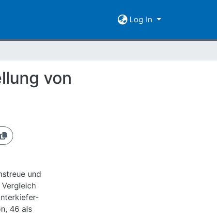
Log In
llung von
nstreue und
 Vergleich
terkiefer-
n, 46 als