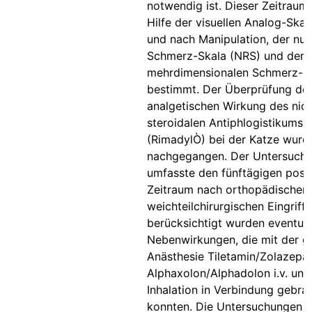
notwendig ist. Dieser Zeitraum
Hilfe der visuellen Analog-Skal
und nach Manipulation, der nu
Schmerz-Skala (NRS) und der
mehrdimensionalen Schmerz-S
bestimmt. Der Überprüfung de
analgetischen Wirkung des nich
steroidalen Antiphlogistikums 
(RimadylÒ) bei der Katze wurde
nachgegangen. Der Untersuch
umfasste den fünftägigen post
Zeitraum nach orthopädischen
weichteilchirurgischen Eingriff
berücksichtigt wurden eventuel
Nebenwirkungen, die mit der g
Anästhesie Tiletamin/Zolazepam
Alphaxolon/Alphadolon i.v. und 
Inhalation in Verbindung gebra
konnten. Die Untersuchungen 