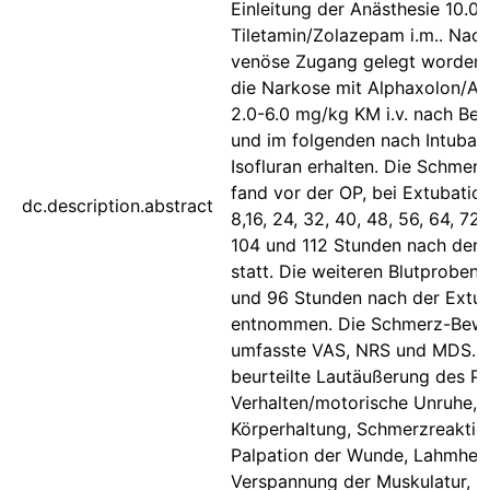
Einleitung der Anästhesie 10.
Tiletamin/Zolazepam i.m.. Nac
venöse Zugang gelegt worden 
die Narkose mit Alphaxolon/Al
2.0-6.0 mg/kg KM i.v. nach Bed
und im folgenden nach Intubati
Isofluran erhalten. Die Schmer
fand vor der OP, bei Extubation,
dc.description.abstract
8,16, 24, 32, 40, 48, 56, 64, 72,
104 und 112 Stunden nach der 
statt. Die weiteren Blutproben
und 96 Stunden nach der Extu
entnommen. Die Schmerz-Bew
umfasste VAS, NRS und MDS. 
beurteilte Lautäußerung des Pa
Verhalten/motorische Unruhe,
Körperhaltung, Schmerzreaktio
Palpation der Wunde, Lahmheit
Verspannung der Muskulatur, M