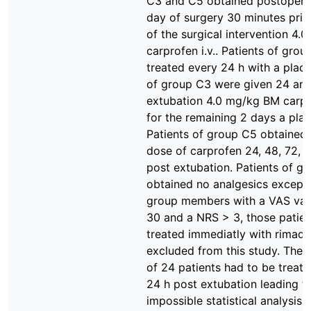
C3 and C5 obtained postoperat
day of surgery 30 minutes prio
of the surgical intervention 4
carprofen i.v.. Patients of gro
treated every 24 h with a place
of group C3 were given 24 and
extubation 4.0 mg/kg BM carpr
for the remaining 2 days a pla
Patients of group C5 obtained
dose of carprofen 24, 48, 72, 
post extubation. Patients of g
obtained no analgesics except 
group members with a VAS val
30 and a NRS > 3, those patie
treated immediatly with rimady
excluded from this study. Ther
of 24 patients had to be treated
24 h post extubation leading t
impossible statistical analysis 