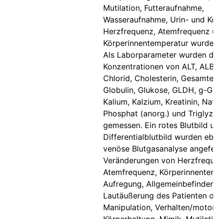
Mutilation, Futteraufnahme,
Wasseraufnahme, Urin- und Kot
Herzfrequenz, Atemfrequenz u
Körperinnentemperatur wurden
Als Laborparameter wurden di
Konzentrationen von ALT, ALB, A
Chlorid, Cholesterin, Gesamtei
Globulin, Glukose, GLDH, g-GT,
Kalium, Kalzium, Kreatinin, Natr
Phosphat (anorg.) und Triglyze
gemessen. Ein rotes Blutbild u
Differentialblutbild wurden ebe
venöse Blutgasanalyse angefert
Veränderungen von Herzfreque
Atemfrequenz, Körperinnentemp
Aufregung, Allgemeinbefinden,
Lautäußerung des Patienten od
Manipulation, Verhalten/motori