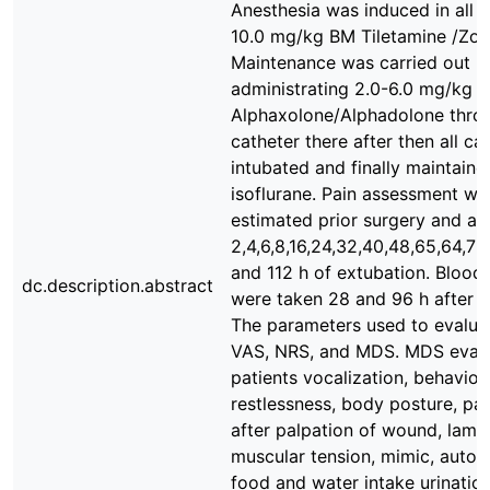
Anesthesia was induced in all p
10.0 mg/kg BM Tiletamine /Zol
Maintenance was carried out b
administrating 2.0-6.0 mg/kg 
Alphaxolone/Alphadolone thro
catheter there after then all ca
intubated and finally maintaine
isoflurane. Pain assessment was
estimated prior surgery and aft
2,4,6,8,16,24,32,40,48,65,64,72
and 112 h of extubation. Blood
dc.description.abstract
were taken 28 and 96 h after e
The parameters used to evalua
VAS, NRS, and MDS. MDS evalu
patients vocalization, behavior,
restlessness, body posture, pai
after palpation of wound, lame
muscular tension, mimic, auto m
food and water intake urinatio