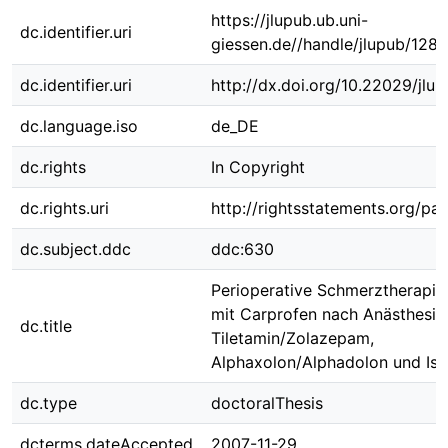
https://jlupub.ub.uni-
dc.identifier.uri
giessen.de//handle/jlupub/128
dc.identifier.uri
http://dx.doi.org/10.22029/jlu
dc.language.iso
de_DE
dc.rights
In Copyright
dc.rights.uri
http://rightsstatements.org/pag
dc.subject.ddc
ddc:630
Perioperative Schmerztherapie
mit Carprofen nach Anästhesie
dc.title
Tiletamin/Zolazepam,
Alphaxolon/Alphadolon und Iso
dc.type
doctoralThesis
dcterms.dateAccepted
2007-11-29