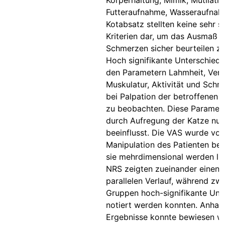
Körperhaltung, Mimik, Mutilatio
Futteraufnahme, Wasseraufnahm
Kotabsatz stellten keine sehr s
Kriterien dar, um das Ausmaß 
Schmerzen sicher beurteilen z
Hoch signifikante Unterschiede
den Parametern Lahmheit, Ver
Muskulatur, Aktivität und Schm
bei Palpation der betroffenen 
zu beobachten. Diese Paramet
durch Aufregung der Katze nur
beeinflusst. Die VAS wurde vor
Manipulation des Patienten beur
sie mehrdimensional werden li
NRS zeigten zueinander einen 
parallelen Verlauf, während zw
Gruppen hoch-signifikante Unt
notiert werden konnten. Anhan
Ergebnisse konnte bewiesen w