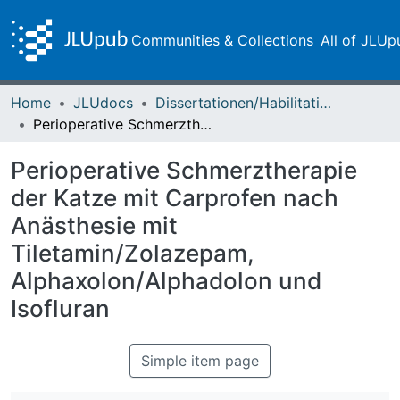
Communities & Collections
All of JLUp
Home
JLUdocs
Dissertationen/Habilitationen
Perioperative Schmerztherapie der Katze mit Carprofen nach Anästhesie mit Tiletamin/Zolazepam, Alphaxolon/Alphadolon und Isofluran
Perioperative Schmerztherapie
der Katze mit Carprofen nach
Anästhesie mit
Tiletamin/Zolazepam,
Alphaxolon/Alphadolon und
Isofluran
Simple item page