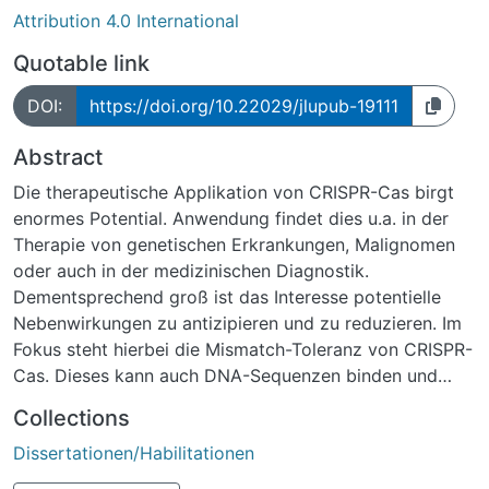
Attribution 4.0 International
Quotable link
DOI:
https://doi.org/10.22029/jlupub-19111
Abstract
Die therapeutische Applikation von CRISPR-Cas birgt
enormes Potential. Anwendung findet dies u.a. in der
Therapie von genetischen Erkrankungen, Malignomen
oder auch in der medizinischen Diagnostik.
Dementsprechend groß ist das Interesse potentielle
Nebenwirkungen zu antizipieren und zu reduzieren. Im
Fokus steht hierbei die Mismatch-Toleranz von CRISPR-
Cas. Dieses kann auch DNA-Sequenzen binden und
modifizieren, die nicht vollständig komplementär zu der
Collections
konstruierten Erkennungssequenz sind. Damit besteht
Dissertationen/Habilitationen
die Gefahr nicht intendierte Genareale zu modifizieren,
insbesondere, da die Mechanismen der Mismatch-