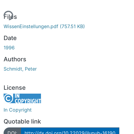
ing...
Files
WissenEinstellungen.pdf
(757.51 KB)
Date
1996
Authors
Schmidt, Peter
License
In Copyright
Quotable link
DOI:
http://dx.doi.org/10.22029/jlupub-16190