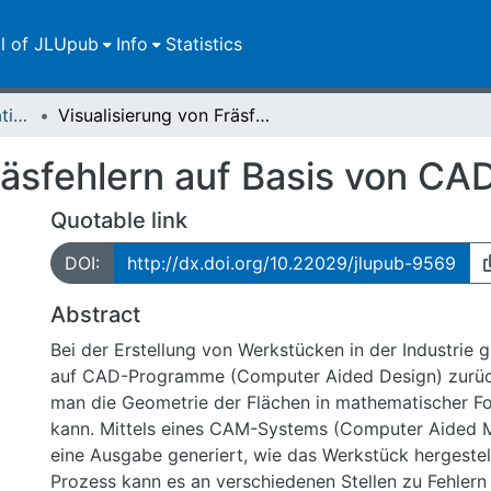
ll of JLUpub
Info
Statistics
Dissertationen/Habilitationen
Visualisierung von Fräsfehlern auf Basis von CAD-Daten
Fräsfehlern auf Basis von C
Quotable link
DOI:
http://dx.doi.org/10.22029/jlupub-9569
Abstract
Bei der Erstellung von Werkstücken in der Industrie g
auf CAD-Programme (Computer Aided Design) zurück
man die Geometrie der Flächen in mathematischer F
kann. Mittels eines CAM-Systems (Computer Aided M
eine Ausgabe generiert, wie das Werkstück hergestell
Prozess kann es an verschiedenen Stellen zu Fehler