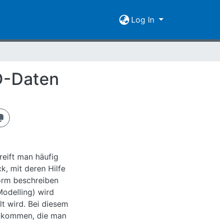
Log In
AD-Daten
reift man häufig
, mit deren Hilfe
orm beschreiben
odelling) wird
t wird. Bei diesem
n kommen, die man