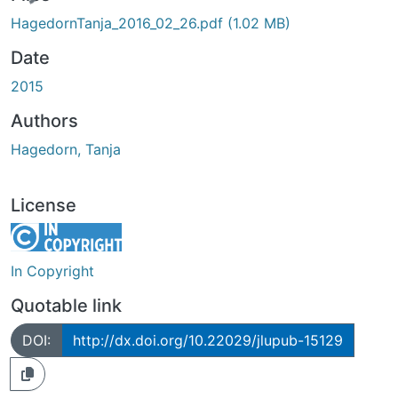
ing...
HagedornTanja_2016_02_26.pdf
(1.02 MB)
Date
2015
Authors
Hagedorn, Tanja
License
In Copyright
Quotable link
DOI:
http://dx.doi.org/10.22029/jlupub-15129