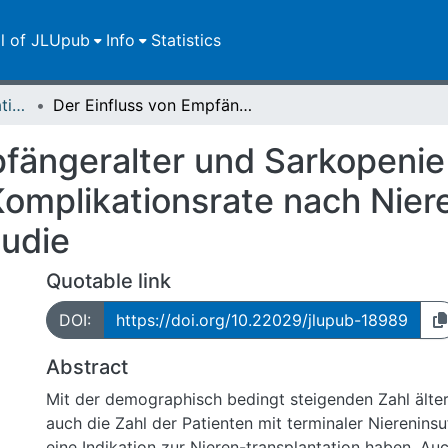
ll of JLUpub
Info
Statistics
Dissertationen/Habilitationen
Der Einfluss von Empfängeralter und Sarkopenie auf die Nierenfunktion und Komplikationsrate nach Nierentransplantation – eine retrospektive Studie
fängeralter und Sarkopenie 
omplikationsrate nach Niere
tudie
Quotable link
DOI:
https://doi.org/10.22029/jlupub-18989
Abstract
Mit der demographisch bedingt steigenden Zahl älte
auch die Zahl der Patienten mit terminaler Niereninsuf
eine Indikation zur Nieren-transplantation haben. A