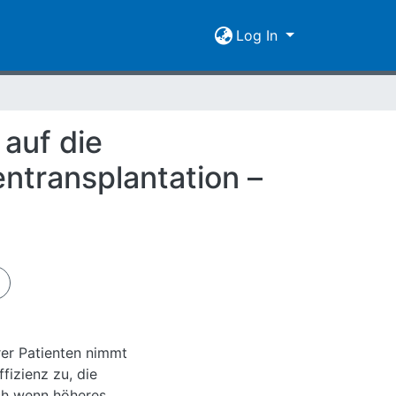
Log In
auf die
ntransplantation –
rer Patienten nimmt
fizienz zu, die
uch wenn höheres