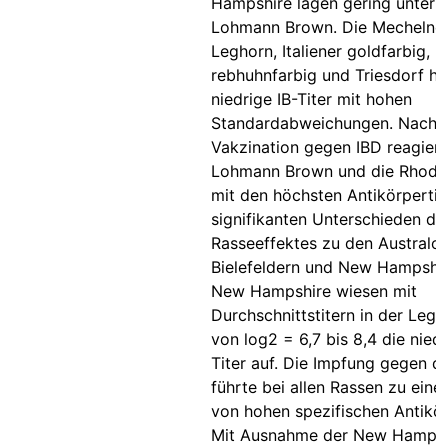
Hampshire lagen gering unter 
Lohmann Brown. Die Mechelner
Leghorn, Italiener goldfarbig,
rebhuhnfarbig und Triesdorf ha
niedrige IB-Titer mit hohen
Standardabweichungen. Nach 
Vakzination gegen IBD reagiert
Lohmann Brown und die Rhode
mit den höchsten Antikörpertit
signifikanten Unterschieden de
Rasseeffektes zu den Australor
Bielefeldern und New Hampshir
New Hampshire wiesen mit
Durchschnittstitern in der Leg
von log2 = 6,7 bis 8,4 die nied
Titer auf. Die Impfung gegen d
führte bei allen Rassen zu eine
von hohen spezifischen Antikör
Mit Ausnahme der New Hampsh