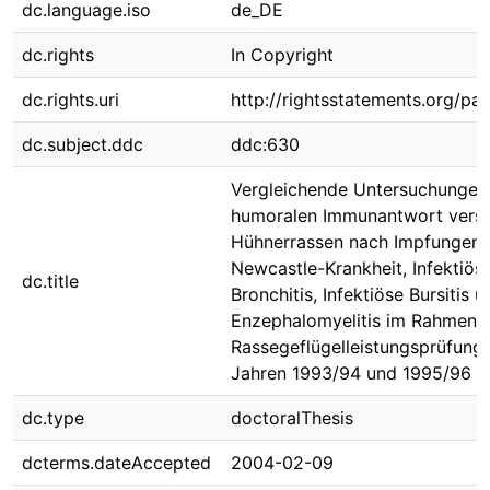
dc.language.iso
de_DE
dc.rights
In Copyright
dc.rights.uri
http://rightsstatements.org/pag
dc.subject.ddc
ddc:630
Vergleichende Untersuchungen
humoralen Immunantwort vers
Hühnerrassen nach Impfungen
Newcastle-Krankheit, Infektiös
dc.title
Bronchitis, Infektiöse Bursitis 
Enzephalomyelitis im Rahmen 
Rassegeflügelleistungsprüfunge
Jahren 1993/94 und 1995/96
dc.type
doctoralThesis
dcterms.dateAccepted
2004-02-09