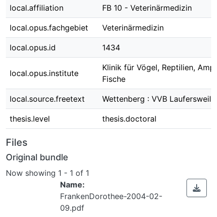
local.affiliation
FB 10 - Veterinärmedizin
local.opus.fachgebiet
Veterinärmedizin
local.opus.id
1434
Klinik für Vögel, Reptilien, Amp
local.opus.institute
Fische
local.source.freetext
Wettenberg : VVB Laufersweile
thesis.level
thesis.doctoral
Files
Original bundle
Now showing
1 - 1 of 1
Name:
FrankenDorothee-2004-02-
09.pdf