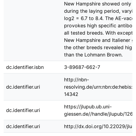
New Hampshire showed only lo
during the laying period, varyi
log2 = 6.7 to 8.4. The AE-vacc
provokes high specific antibody
all tested breeds. With excepti
New Hampshire and Italiener g
the other breeds revealed highe
than the Lohmann Brown.
dc.identifier.isbn
3-89687-662-7
http://nbn-
dc.identifier.uri
resolving.de/urn:nbn:de:hebis:
14342
https://jlupub.ub.uni-
dc.identifier.uri
giessen.de//handle/jlupub/126
dc.identifier.uri
http://dx.doi.org/10.22029/jlu