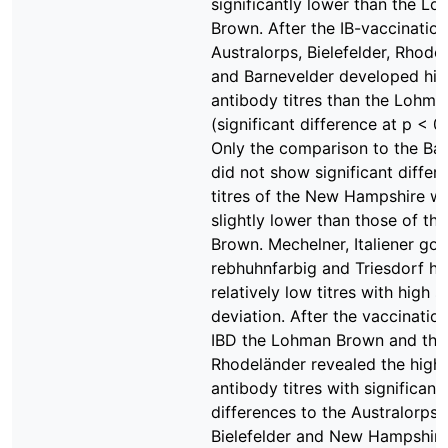
significantly lower than the L
Brown. After the IB-vaccination
Australorps, Bielefelder, Rhode
and Barnevelder developed hig
antibody titres than the Lohm
(significant difference at p < 0
Only the comparison to the Ba
did not show significant differ
titres of the New Hampshire w
slightly lower than those of t
Brown. Mechelner, Italiener gol
rebhuhnfarbig and Triesdorf h
relatively low titres with high 
deviation. After the vaccinatio
IBD the Lohman Brown and the
Rhodeländer revealed the high
antibody titres with significant
differences to the Australorps,
Bielefelder and New Hampshire