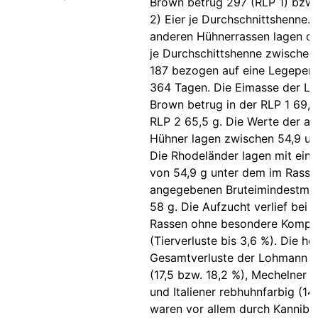
Brown betrug 297 (RLP 1) bzw.
2) Eier je Durchschnittshenne. 
anderen Hühnerrassen lagen di
je Durchschittshenne zwischen
187 bezogen auf eine Legeper
364 Tagen. Die Eimasse der L
Brown betrug in der RLP 1 69,1 
RLP 2 65,5 g. Die Werte der a
Hühner lagen zwischen 54,9 un
Die Rhodeländer lagen mit ein
von 54,9 g unter dem im Rasse
angegebenen Bruteimindestma
58 g. Die Aufzucht verlief bei a
Rassen ohne besondere Kompli
(Tierverluste bis 3,6 %). Die h
Gesamtverluste der Lohmann 
(17,5 bzw. 18,2 %), Mechelner (
und Italiener rebhuhnfarbig (14
waren vor allem durch Kanniba