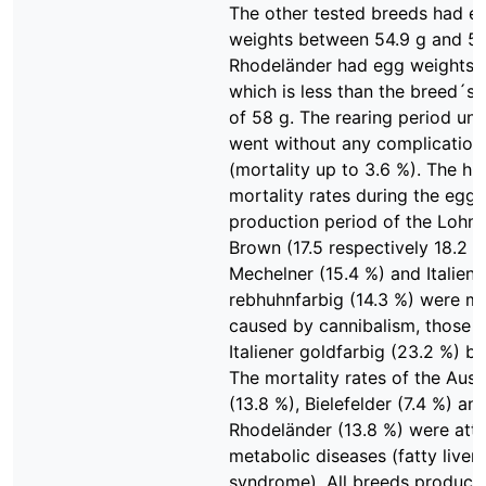
The other tested breeds had e
weights between 54.9 g and 58
Rhodeländer had egg weights o
which is less than the breed´s
of 58 g. The rearing period unt
went without any complication
(mortality up to 3.6 %). The hi
mortality rates during the egg
production period of the Lohm
Brown (17.5 respectively 18.2 %
Mechelner (15.4 %) and Italiene
rebhuhnfarbig (14.3 %) were ma
caused by cannibalism, those o
Italiener goldfarbig (23.2 %) by
The mortality rates of the Aust
(13.8 %), Bielefelder (7.4 %) an
Rhodeländer (13.8 %) were attr
metabolic diseases (fatty liver
syndrome). All breeds produce