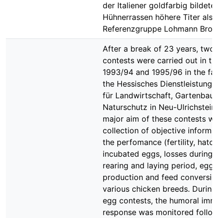
der Italiener goldfarbig bildete
Hühnerrassen höhere Titer als 
Referenzgruppe Lohmann Brow
After a break of 23 years, two
contests were carried out in th
1993/94 and 1995/96 in the faci
the Hessisches Dienstleistung
für Landwirtschaft, Gartenbau
Naturschutz in Neu-Ulrichstein
major aim of these contests we
collection of objective informa
the perfomance (fertility, hatch
incubated eggs, losses during 
rearing and laying period, egg
production and feed conversio
various chicken breeds. During
egg contests, the humoral im
response was monitored follo