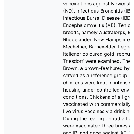
vaccinations against Newcastl
(ND), Infectious Bronchitis (IB),
Infectious Bursal Disease (IBD)
Encephalomyelitis (AE). Ten dif
breeds, namely Australorps, Bie
Rhodeländer, New Hampshire,
Mechelner, Barnevelder, Legho
Italiener coloured gold, rebhuh
Triesdorf were examined. The
Brown, a brown-feathured hybri
served as a reference group. Al
chickens were kept in intensive
housing under controlled envi
conditions. Chickens of all gr
vaccinated with commercially a
live virus vaccines via drinking
During the rearing period all b
were vaccinated three times a
and IB, and once against AE. T