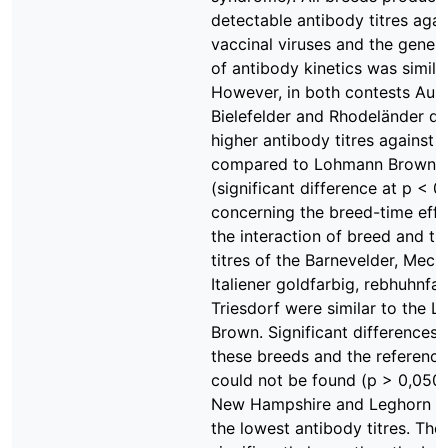
detectable antibody titres again
vaccinal viruses and the gener
of antibody kinetics was similar
However, in both contests Aust
Bielefelder and Rhodeländer d
higher antibody titres against
compared to Lohmann Brown
(significant difference at p < 0
concerning the breed-time eff
the interaction of breed and ti
titres of the Barnevelder, Meche
Italiener goldfarbig, rebhuhnfa
Triesdorf were similar to the 
Brown. Significant differences
these breeds and the referenc
could not be found (p > 0,050)
New Hampshire and Leghorn r
the lowest antibody titres. Th