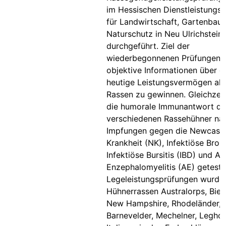
im Hessischen Dienstleistungs
für Landwirtschaft, Gartenbau
Naturschutz in Neu Ulrichstein
durchgeführt. Ziel der
wiederbegonnenen Prüfungen w
objektive Informationen über d
heutige Leistungsvermögen alte
Rassen zu gewinnen. Gleichzei
die humorale Immunantwort di
verschiedenen Rassehühner na
Impfungen gegen die Newcastl
Krankheit (NK), Infektiöse Bronch
Infektiöse Bursitis (IBD) und Av
Enzephalomyelitis (AE) getestet
Legeleistungsprüfungen wurde
Hühnerrassen Australorps, Biele
New Hampshire, Rhodeländer,
Barnevelder, Mechelner, Legho