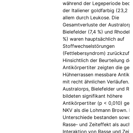
während der Legeperiode bedin
der Italiener goldfarbig (23,2 %
allem durch Leukose. Die
Gesamtverluste der Australorps
Bielefelder (7,4 %) und Rhodelä
%) waren hauptsächlich auf
Stoffwechselstörungen
(Fettlebersyndrom) zurückzufü
Hinsichtlich der Beurteilung de
Antikörpertiter zeigten die gep
Hühnerrassen messbare Antikör
mit recht ähnlichen Verläufen. 
Australorps, Bielefelder und R
bildeten signifikant höhere
Antikörpertiter (p < 0,010) ge
NKV als die Lohmann Brown. D
Unterschiede bestanden sowoh
Rasse- und Zeiteffekt als auch 
Interaktion von Rasse und Zeit.