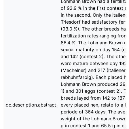
Lohmann Brown had a fertilizat
of 92.9 % in the first contest a
in the second. Only the Italiene
Triesdorf had satisfactory fertil
(93.0 %). The other breeds had
fertilization rates ranging from
86.4 %. The Lohmann Brown re
sexual maturity on day 154 (co
and 142 (contest 2). The other
were mature between day 192
(Mechelner) and 217 (Italiener
rebhuhnfarbig). Each placed he
Lohmann Brown produced 297 
1) and 301 eggs (contest 2). T
breeds layed from 142 to 187 
dc.description.abstract
every placed hen, relate to a l
periode of 364 days. The aver
weight of the Lohmann Brown 
g in contest 1 and 65.5 g in con