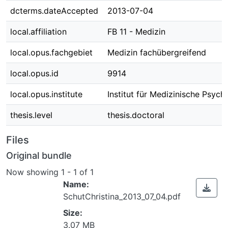
dcterms.dateAccepted
2013-07-04
local.affiliation
FB 11 - Medizin
local.opus.fachgebiet
Medizin fachübergreifend
local.opus.id
9914
local.opus.institute
Institut für Medizinische Psych
thesis.level
thesis.doctoral
Files
Original bundle
Now showing
1 - 1 of 1
Name:
SchutChristina_2013_07_04.pdf
Size:
3.07 MB