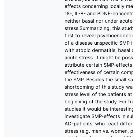
effects concerning locally mea
1ß-, IL-8- and BDNF-concentrat
neither basal nor under acute
stress.Summarizing, this study
first to reveal psychoendocrine
of a disease unspecific SMP in 
with atopic dermatitis, basal a
acute stress. It might be possib
attribute certain SMP-effects t
effectiveness of certain compo
the SMP. Besides the small sam
shortcoming of this study was 
stress level of the patients at t
beginning of the study. For fut
studies it would be interesting 
investigate SMP-effects in sub
AD-patients, who react differen
stress (e.g. men vs. women, pa