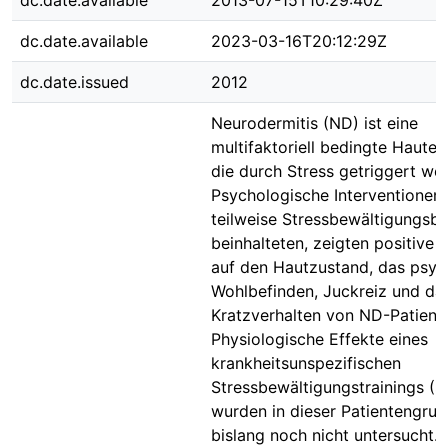
dc.date.available
2013-07-15T10:29:40Z
dc.date.available
2023-03-16T20:12:29Z
dc.date.issued
2012
Neurodermitis (ND) ist eine
multifaktoriell bedingte Haute
die durch Stress getriggert we
Psychologische Interventionen,
teilweise Stressbewältigungsba
beinhalteten, zeigten positive 
auf den Hautzustand, das psyc
Wohlbefinden, Juckreiz und da
Kratzverhalten von ND-Patient
Physiologische Effekte eines
krankheitsunspezifischen
Stressbewältigungstrainings (S
wurden in dieser Patientengru
bislang noch nicht untersucht.