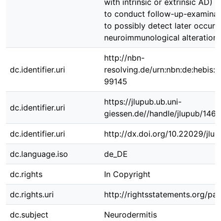
with intrinsic or extrinsic AD) a
to conduct follow-up-examinati
to possibly detect later occurr
neuroimmunological alterations
http://nbn-
dc.identifier.uri
resolving.de/urn:nbn:de:hebis:
99145
https://jlupub.ub.uni-
dc.identifier.uri
giessen.de//handle/jlupub/1466
dc.identifier.uri
http://dx.doi.org/10.22029/jlu
dc.language.iso
de_DE
dc.rights
In Copyright
dc.rights.uri
http://rightsstatements.org/pag
dc.subject
Neurodermitis