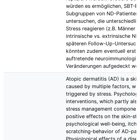
würden es ermöglichen, SBT-Ef
Subgruppen von ND-Patienten
untersuchen, die unterschiedlic
Stress reagieren (z.B. Männer v
intrinsische vs. extrinsische ND)
späteren Follow-Up-Untersuch
könnten zudem eventuell erst 
auftretende neuroimmunologis
Veränderungen aufgedeckt wer
Atopic dermatitis (AD) is a skin
caused by multiple factors, wh
triggered by stress. Psychologi
interventions, which partly also
stress management component
positive effects on the skin-sta
psychological well-being, itch 
scratching-behavior of AD-pati
Physiological effects of a dise