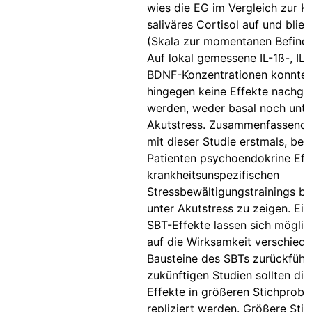
wies die EG im Vergleich zur K
saliväres Cortisol auf und blieb
(Skala zur momentanen Befindli
Auf lokal gemessene IL-1ß-, IL
BDNF-Konzentrationen konnte
hingegen keine Effekte nachge
werden, weder basal noch unte
Akutstress. Zusammenfassend 
mit dieser Studie erstmals, bei
Patienten psychoendokrine Eff
krankheitsunspezifischen
Stressbewältigungstrainings ba
unter Akutstress zu zeigen. Ein
SBT-Effekte lassen sich mögli
auf die Wirksamkeit verschied
Bausteine des SBTs zurückführe
zukünftigen Studien sollten die
Effekte in größeren Stichprobe
repliziert werden. Größere Sti