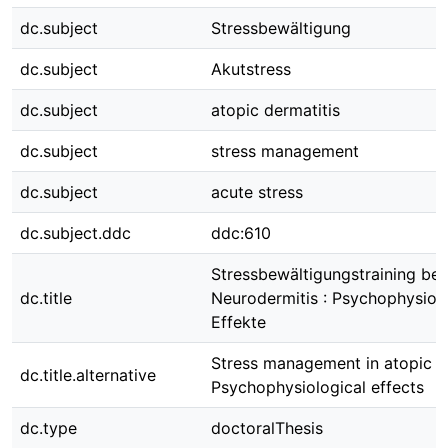
dc.subject
Stressbewältigung
dc.subject
Akutstress
dc.subject
atopic dermatitis
dc.subject
stress management
dc.subject
acute stress
dc.subject.ddc
ddc:610
Stressbewältigungstraining bei
dc.title
Neurodermitis : Psychophysiol
Effekte
Stress management in atopic de
dc.title.alternative
Psychophysiological effects
dc.type
doctoralThesis