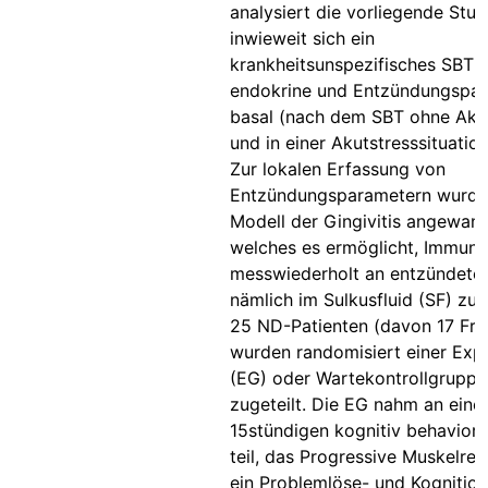
analysiert die vorliegende Stud
inwieweit sich ein
krankheitsunspezifisches SBT 
endokrine und Entzündungspa
basal (nach dem SBT ohne Akut
und in einer Akutstresssituation
Zur lokalen Erfassung von
Entzündungsparametern wurde
Modell der Gingivitis angewand
welches es ermöglicht, Immun
messwiederholt an entzündeter 
nämlich im Sulkusfluid (SF) zu 
25 ND-Patienten (davon 17 Fra
wurden randomisiert einer Exp
(EG) oder Wartekontrollgruppe
zugeteilt. Die EG nahm an ein
15stündigen kognitiv behavior
teil, das Progressive Muskelrel
ein Problemlöse- und Kognition