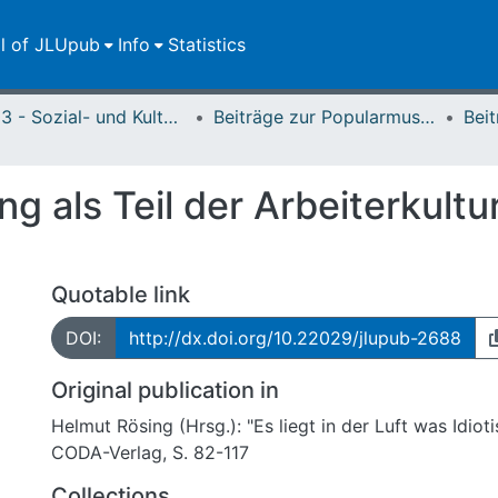
ll of JLUpub
Info
Statistics
FB 03 - Sozial- und Kulturwissenschaften
Beiträge zur Popularmusikforschung
 als Teil der Arbeiterkultu
Quotable link
DOI:
http://dx.doi.org/10.22029/jlupub-2688
Original publication in
Helmut Rösing (Hrsg.): "Es liegt in der Luft was Idioti
CODA-Verlag, S. 82-117
Collections