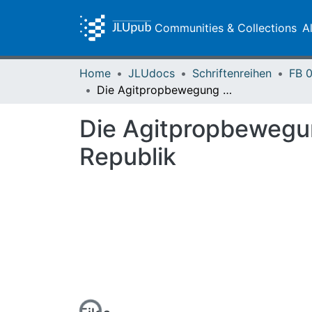
Communities & Collections
A
Home
JLUdocs
Schriftenreihen
Die Agitpropbewegung als Teil der Arbeiterkultur der Weimarer Republik
Die Agitpropbewegung
Republik
Loading...