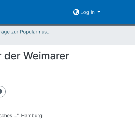
Log In
Beiträge zur Popularmusikforschung 15/16 (1995)
r der Weimarer
sches ...". Hamburg: