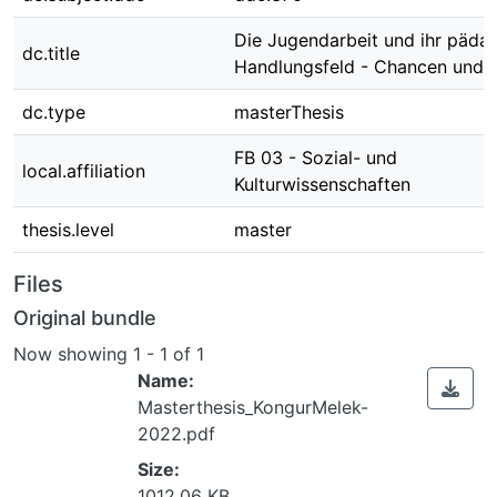
Die Jugendarbeit und ihr päda
dc.title
Handlungsfeld - Chancen und R
dc.type
masterThesis
FB 03 - Sozial- und
local.affiliation
Kulturwissenschaften
thesis.level
master
Files
Original bundle
Now showing
1 - 1 of 1
Name:
Masterthesis_KongurMelek-
2022.pdf
Size:
1012.06 KB