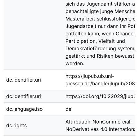
sich das Jugendamt stärker an
benachteiligte junge Menschen.
Masterarbeit schlussfolgert, da
Jugendarbeit nur dann ihr Pote
entfalten kann, wenn Chancen 
Partizipation, Vielfalt und
Demokratieförderung systemat
gestärkt und Risiken bewusst b
werden.
https://jlupub.ub.uni-
dc.identifier.uri
giessen.de/handle/jlupub/2081
dc.identifier.uri
https://doi.org/10.22029/jlupu
dc.language.iso
de
Attribution-NonCommercial-
dc.rights
NoDerivatives 4.0 International