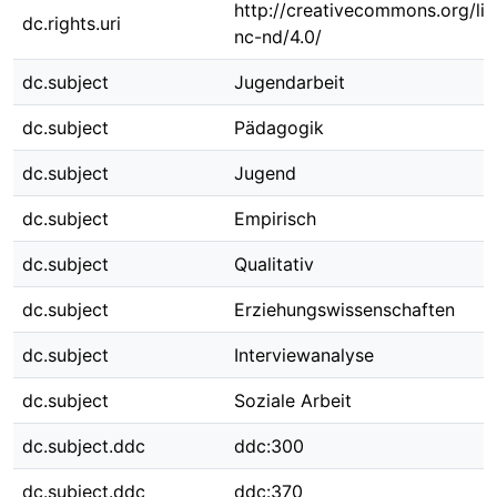
http://creativecommons.org/li
dc.rights.uri
nc-nd/4.0/
dc.subject
Jugendarbeit
dc.subject
Pädagogik
dc.subject
Jugend
dc.subject
Empirisch
dc.subject
Qualitativ
dc.subject
Erziehungswissenschaften
dc.subject
Interviewanalyse
dc.subject
Soziale Arbeit
dc.subject.ddc
ddc:300
dc.subject.ddc
ddc:370